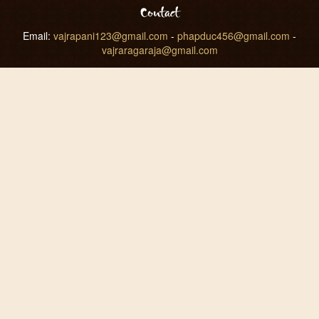
Contact
Email:
vajrapani123@gmail.com
-
phapduc456@gmail.com
-
vajraragaraja@gmail.com