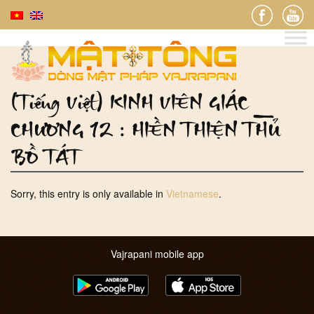
(Tiếng Việt) KINH VIÊN GIÁC _
CHƯƠNG 12 : HIỀN THIỆN THỦ
BỒ TÁT
Sorry, this entry is only available in
Vietnamese
.
Vajrapani mobile app