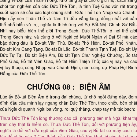
Sáng Vĩ-Đại của Thần-Thông. Kho tàng ấy là chỗ ở giữ một cách sáng
chói tôn nghiêm của các Đức Thế-Tôn, là tính Tuệ-Giác vốn rất trong
suốt sạch sẽ của các loại chúng sinh. Đức Thế-Tôn Nhập vào Chánh-
Định ấy nên Thân Thể và Tâm Trí đều vắng lặng, đồng nhất với bản
thể phổ biến vũ trụ, nghĩa là thích ứng với Sự Bất-Nhị. Chính Sự Bất-
Nhị này biểu hiện thế giới Trong Sạch. Đức Thế-Tôn ở nơi thế giới
Trong Sạch này, và cùng ở với Ngài có Mười Ngàn vị Đại Sĩ mà các
bậc đứng đầu là Bồ-tát Văn Thù, Bồ-tát Phổ Hiền, Bồ-tát Phổ Nhãn,
Bồ-tát Kim Cang Tạng, Bồ-tát Di Lặc, Bồ-tát Thanh Tịnh Tuệ, Bồ-tát Uy
Đức Tự Tại, Bồ-tát Biện Âm, Bồ-tát Tịnh Chư Nghiệp Chướng, Bồ-tát
Phổ Giác, Bồ-tát Viên Giác, Bồ-tát Hiền Thiện Thủ; các vị này, và các
vị tùy thuộc, cùng Nhập vào Chánh-Định, nên cùng dự Pháp Hội Bình
Đẳng của Đức Thế-Tôn.
CHƯƠNG 08 : BIỆN ÂM
Lúc ấy Bồ-tát Biện Âm ở trong đại chúng, từ chỗ ngồi đứng dậy, đem
đỉnh đầu của mình lạy ngang chân Đức Thế Tôn, theo chiều bên phải
của Ngài đi quanh Ngài ba vòng, rồi quỳ thẳng, chắp tay mà tác bạch:
Thưa Đức Thế Tôn lòng thương cao cả, phương tiện mà Ngài khai thị
trên đây thật là hiếm có. Thưa Đức Thế Tôn, đối với phương tiện ấy,
nghĩa là đối với cửa ngõ của Viên Giác, các vị Bồ-tát có mấy cách tu
tập để nhập vào ? Con thỉnh cầu Đức Thế Tôn khai thị cho đại chúng