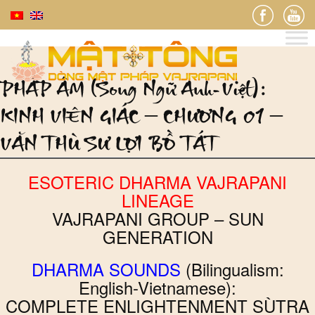
PHÁP ÂM (Song Ngữ Anh-Việt):
KINH VIÊN GIÁC – CHƯƠNG 01 –
VĂN THÙ SƯ LỢI BỒ TÁT
ESOTERIC DHARMA VAJRAPANI
LINEAGE
VAJRAPANI GROUP – SUN
GENERATION
DHARMA SOUNDS
(Bilingualism:
English-Vietnamese):
COMPLETE ENLIGHTENMENT SÙTRA