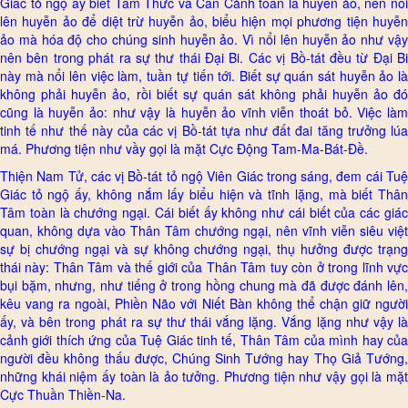
Giác tỏ ngộ ấy biết Tâm Thức và Căn Cảnh toàn là huyễn ảo, nên nổi
lên huyễn ảo để diệt trừ huyễn ảo, biểu hiện mọi phương tiện huyễn
ảo mà hóa độ cho chúng sinh huyễn ảo. Vì nổi lên huyễn ảo như vậy
nên bên trong phát ra sự thư thái Đại Bi. Các vị Bồ-tát đều từ Đại Bi
này mà nổi lên việc làm, tuần tự tiến tới. Biết sự quán sát huyễn ảo là
không phải huyễn ảo, rồi biết sự quán sát không phải huyễn ảo đó
cũng là huyễn ảo: như vậy là huyễn ảo vĩnh viễn thoát bỏ. Việc làm
tinh tế như thế này của các vị Bồ-tát tựa như đất đai tăng trưởng lúa
má. Phương tiện như vầy gọi là mặt Cực Động Tam-Ma-Bát-Đề.
Thiện Nam Tử, các vị Bồ-tát tỏ ngộ Viên Giác trong sáng, đem cái Tuệ
Giác tỏ ngộ ấy, không nắm lấy biểu hiện và tĩnh lặng, mà biết Thân
Tâm toàn là chướng ngại. Cái biết ấy không như cái biết của các giác
quan, không dựa vào Thân Tâm chướng ngại, nên vĩnh viễn siêu việt
sự bị chướng ngại và sự không chướng ngại, thụ hưởng được trạng
thái này: Thân Tâm và thế giới của Thân Tâm tuy còn ở trong lĩnh vực
bụi bặm, nhưng, như tiếng ở trong hồng chung mà đã được đánh lên,
kêu vang ra ngoài, Phiền Não với Niết Bàn không thể chận giữ người
ấy, và bên trong phát ra sự thư thái vắng lặng. Vắng lặng như vậy là
cảnh giới thích ứng của Tuệ Giác tinh tế, Thân Tâm của mình hay của
người đều không thấu được, Chúng Sinh Tướng hay Thọ Giả Tướng,
những khái niệm ấy toàn là ảo tưởng. Phương tiện như vậy gọi là mặt
Cực Thuần Thiền-Na.