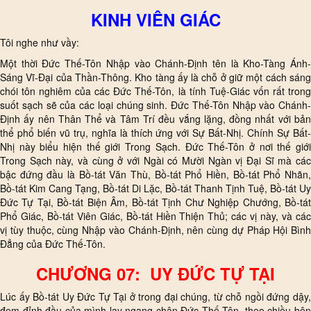
KINH VIÊN GIÁC
Tôi nghe như vầy:
Một thời Đức Thế-Tôn Nhập vào Chánh-Định tên là Kho-Tàng Ánh-
Sáng Vĩ-Đại của Thần-Thông. Kho tàng ấy là chỗ ở giữ một cách sáng
chói tôn nghiêm của các Đức Thế-Tôn, là tính Tuệ-Giác vốn rất trong
suốt sạch sẽ của các loại chúng sinh. Đức Thế-Tôn Nhập vào Chánh-
Định ấy nên Thân Thể và Tâm Trí đều vắng lặng, đồng nhất với bản
thể phổ biến vũ trụ, nghĩa là thích ứng với Sự Bất-Nhị. Chính Sự Bất-
Nhị này biểu hiện thế giới Trong Sạch. Đức Thế-Tôn ở nơi thế giới
Trong Sạch này, và cùng ở với Ngài có Mười Ngàn vị Đại Sĩ mà các
bậc đứng đầu là Bồ-tát Văn Thù, Bồ-tát Phổ Hiền, Bồ-tát Phổ Nhãn,
Bồ-tát Kim Cang Tạng, Bồ-tát Di Lặc, Bồ-tát Thanh Tịnh Tuệ, Bồ-tát Uy
Đức Tự Tại, Bồ-tát Biện Âm, Bồ-tát Tịnh Chư Nghiệp Chướng, Bồ-tát
Phổ Giác, Bồ-tát Viên Giác, Bồ-tát Hiền Thiện Thủ; các vị này, và các
vị tùy thuộc, cùng Nhập vào Chánh-Định, nên cùng dự Pháp Hội Bình
Đẳng của Đức Thế-Tôn.
CHƯƠNG 07: UY ĐỨC TỰ TẠI
Lúc ấy Bồ-tát Uy Đức Tự Tại ở trong đại chúng, từ chỗ ngồi đứng dậy,
đem đỉnh đầu của mình lạy ngang chân Đức Thế Tôn, theo chiều bên