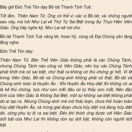
Bấy giờ Đức Thế Tôn dạy Bồ-tát Thanh Tịnh Tuệ :
Tốt lắm, Thiện Nam Tử, Ông có thể vì các vị Bồ-tát, và những người
sau này, mà hỏi Như Lai về Thứ Tự Sai Biệt trong Sự Thực Hiện Viên
Giác. Ông hãy nghe kỹ, Như Lai sẽ nói cho.
Bồ-tát Thanh Tịnh Tuệ vâng lời, hoan hỷ, cùng cả Đại Chúng yên lặng
lắng nghe.
Đức Thế Tôn dạy:
Thiện Nam Tử, Bản Thể Viên Giác không phải là các Chủng Tánh,
nhưng Chủng Tánh nào cũng có Viên Giác, nên tùy các Chủng Tánh
phát khởi mà có sai biệt, chứ thật ra không có thủ chứng gì hết. Vì lẽ
trong Viên Giác, Bồ-tát và Chúng-sinh không phải có thật; Bồ-tát và
Chúng-sinh toàn là Huyễn Ảo : Khi Huyễn Ảo Hủy-diệt thì không có ai
là kẻ thủ chứng, tựa như con mắt đâu có tự thấy con mắt. Nên đặc
tính của Viên Giác là Không Sai Biệt, một sự không sai biệt không phải
do ai tạo ra. Nhưng Chúng-sinh mê mờ thác loạn, chưa thể hoàn toàn
hủy-diệt Huyễn Ảo, và trong giai đoạn chưa hủy diệt mà đang hủy diệt
đó, công phu tự lộ ra sai biệt. Đến khi thích ứng được với Viên Giác
dứt bặt của Như Lai thì không còn sự dứt bặt, không còn người dứt
bặt.