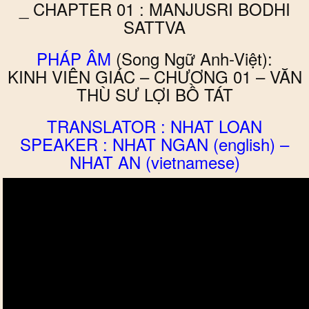
_ CHAPTER 01 : MANJUSRI BODHI
SATTVA
PHÁP ÂM
(Song Ngữ Anh-Việt):
KINH VIÊN GIÁC – CHƯƠNG 01 – VĂN
THÙ SƯ LỢI BỒ TÁT
TRANSLATOR : NHAT LOAN
SPEAKER : NHAT NGAN (english) –
NHAT AN (vietnamese)