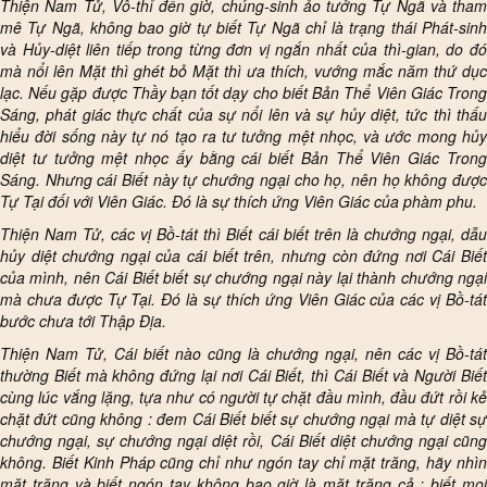
Thiện Nam Tử, Vô-thỉ đến giờ, chúng-sinh ảo tưởng Tự Ngã và tham
mê Tự Ngã, không bao giờ tự biết Tự Ngã chỉ là trạng thái Phát-sinh
và Hủy-diệt liên tiếp trong từng đơn vị ngắn nhất của thì-gian, do đó
mà nổi lên Mặt thì ghét bỏ Mặt thì ưa thích, vướng mắc năm thứ dục
lạc. Nếu gặp được Thầy bạn tốt dạy cho biết Bản Thể Viên Giác Trong
Sáng, phát giác thực chất của sự nổi lên và sự hủy diệt, tức thì thấu
hiểu đời sống này tự nó tạo ra tư tưởng mệt nhọc, và ước mong hủy
diệt tư tưởng mệt nhọc ấy bằng cái biết Bản Thể Viên Giác Trong
Sáng. Nhưng cái Biết này tự chướng ngại cho họ, nên họ không được
Tự Tại đối với Viên Giác. Đó là sự thích ứng Viên Giác của phàm phu.
Thiện Nam Tử, các vị Bồ-tát thì Biết cái biết trên là chướng ngại, dẫu
hủy diệt chướng ngại của cái biết trên, nhưng còn đứng nơi Cái Biết
của mình, nên Cái Biết biết sự chướng ngại này lại thành chướng ngại
mà chưa được Tự Tại. Đó là sự thích ứng Viên Giác của các vị Bồ-tát
bước chưa tới Thập Địa.
Thiện Nam Tử, Cái biết nào cũng là chướng ngại, nên các vị Bồ-tát
thường Biết mà không đứng lại nơi Cái Biết, thì Cái Biết và Người Biết
cùng lúc vắng lặng, tựa như có người tự chặt đầu mình, đầu đứt rồi kẻ
chặt đứt cũng không : đem Cái Biết biết sự chướng ngại mà tự diệt sự
chướng ngại, sự chướng ngại diệt rồi, Cái Biết diệt chướng ngại cũng
không. Biết Kinh Pháp cũng chỉ như ngón tay chỉ mặt trăng, hãy nhìn
mặt trăng và biết ngón tay không bao giờ là mặt trăng cả ; biết mọi