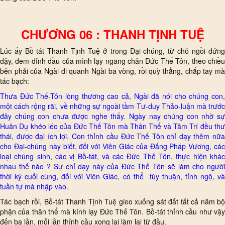
CHƯƠNG 06 : THANH TỊNH TUỆ
Lúc ấy Bồ-tát Thanh Tịnh Tuệ ở trong Đại-chúng, từ chỗ ngồi đứng
dậy, đem đỉnh đầu của mình lạy ngang chân Đức Thế Tôn, theo chiều
bên phải của Ngài đi quanh Ngài ba vòng, rồi quỳ thẳng, chắp tay mà
tác bạch:
Thưa Đức Thế-Tôn lòng thương cao cả, Ngài đã nói cho chúng con,
một cách rộng rãi, về những sự ngoài tầm Tư-duy Thảo-luận mà trước
đây chúng con chưa được nghe thấy. Ngày nay chúng con nhờ sự
Huân Dụ khéo léo của Đức Thế Tôn mà Thân Thể và Tâm Trí đều thư
thái, được đại ích lợi. Con thỉnh cầu Đức Thế Tôn chỉ dạy thêm nữa
cho Đại-chúng này biết, đối với Viên Giác của Đấng Pháp Vương, các
loại chúng sinh, các vị Bồ-tát, và các Đức Thế Tôn, thực hiện khác
nhau thế nào ? Sự chỉ dạy này của Đức Thế Tôn sẽ làm cho người
thời kỳ cuối cùng, đối với Viên Giác, có thể tùy thuận, tỉnh ngộ, và
tuần tự mà nhập vào.
Tác bạch rồi, Bồ-tát Thanh Tịnh Tuệ gieo xuống sát đất tất cả năm bộ
phận của thân thể mà kính lạy Đức Thế Tôn. Bồ-tát thỉnh cầu như vậy
đến ba lần, mỗi lần thỉnh cầu xong lại làm lại từ đầu.