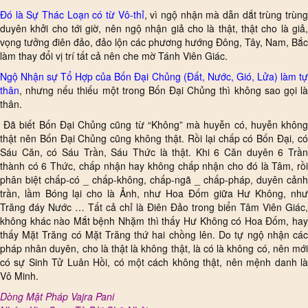
Đó là Sự Thác Loạn có từ Vô-thỉ
, vì ngộ nhận mà dẫn dắt trùng trùn
duyên khởi cho tới giờ, nên ngộ nhận giả cho là thật, thật cho là giả,
vọng tưởng điên đảo, đảo lộn các phương hướng Đông, Tây, Nam, Bắc
làm thay đổi vị trí tất cả nên che mờ Tánh Viên Giác.
Ngộ Nhận sự Tổ Hợp của Bốn Đại Chủng (Đất, Nước, Gió, Lửa) làm tự
thân
, nhưng nếu thiếu một trong Bốn Đại Chủng thì không sao gọi là
thân.
Đã biết Bốn Đại Chủng cũng từ “Không” mà huyễn có, huyễn không
thật nên Bốn Đại Chủng cũng không thật. Rồi lại chấp có Bốn Đại, có
Sáu Căn, có Sáu Trần, Sáu Thức là thật. Khi 6 Căn duyên 6 Trần
thành có 6 Thức, chấp nhận hay không chấp nhận cho đó là Tâm, rồi
phân biệt chấp-có _ chấp-không, chấp-ngã _ chấp-pháp, duyên cảnh
trần, lầm Bóng lại cho là Ảnh, như Hoa Đốm giữa Hư Không, như
Trăng đáy Nước … Tất cả chỉ là Điên Đảo trong biển Tâm Viên Giác,
không khác nào Mắt bệnh Nhặm thì thấy Hư Không có Hoa Đốm, hay
thấy Mặt Trăng có Mặt Trăng thứ hai chồng lên. Do tự ngộ nhận các
pháp nhân duyên, cho là thật là không thật, là có là không có, nên mới
có sự Sinh Tử Luân Hồi, có một cách không thật, nên mệnh danh là
Vô Minh.
Dòng Mật Pháp Vajra Pani