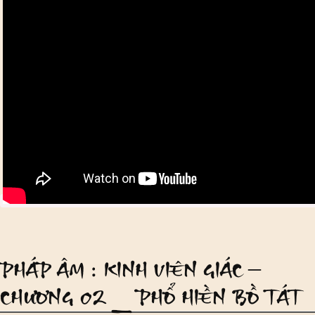
PHÁP ÂM : KINH VIÊN GIÁC –
CHƯƠNG 02 _ PHỔ HIỀN BỒ TÁT