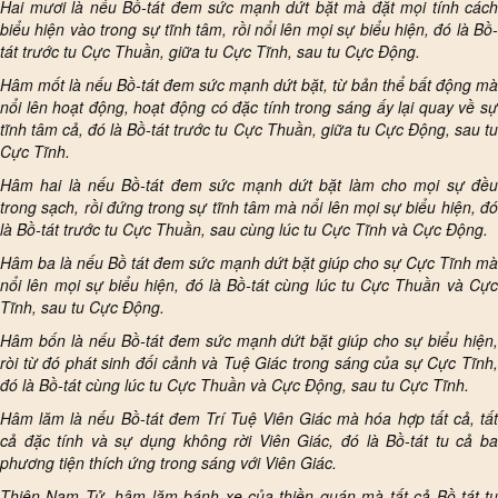
Hai mươi là nếu Bồ-tát đem sức mạnh dứt bặt mà đặt mọi tính cách
biểu hiện vào trong sự tĩnh tâm, rồi nổi lên mọi sự biểu hiện, đó là Bồ-
tát trước tu Cực Thuần, giữa tu Cực Tĩnh, sau tu Cực Động.
Hâm mốt là nếu Bồ-tát đem sức mạnh dứt bặt, từ bản thể bất động mà
nổi lên hoạt động, hoạt động có đặc tính trong sáng ấy lại quay về sự
tĩnh tâm cả, đó là Bồ-tát trước tu Cực Thuần, giữa tu Cực Động, sau tu
Cực Tĩnh.
Hâm hai là nếu Bồ-tát đem sức mạnh dứt bặt làm cho mọi sự đều
trong sạch, rồi đứng trong sự tĩnh tâm mà nổi lên mọi sự biểu hiện, đó
là Bồ-tát trước tu Cực Thuần, sau cùng lúc tu Cực Tĩnh và Cực Động.
Hâm ba là nếu Bồ tát đem sức mạnh dứt bặt giúp cho sự Cực Tĩnh mà
nổi lên mọi sự biểu hiện, đó là Bồ-tát cùng lúc tu Cực Thuần và Cực
Tĩnh, sau tu Cực Động.
Hâm bốn là nếu Bồ-tát đem sức mạnh dứt bặt giúp cho sự biểu hiện,
ròi từ đó phát sinh đối cảnh và Tuệ Giác trong sáng của sự Cực Tĩnh,
đó là Bồ-tát cùng lúc tu Cực Thuần và Cực Động, sau tu Cực Tĩnh.
Hâm lăm là nếu Bồ-tát đem Trí Tuệ Viên Giác mà hóa hợp tất cả, tất
cả đặc tính và sự dụng không rời Viên Giác, đó là Bồ-tát tu cả ba
phương tiện thích ứng trong sáng với Viên Giác.
Thiện Nam Tử, hâm lăm bánh xe của thiền quán mà tất cả Bồ-tát tu