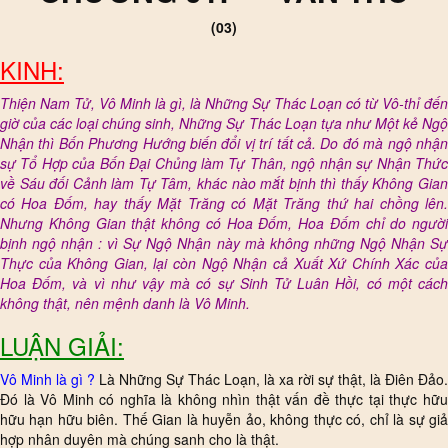
(03)
KINH:
Thiện Nam Tử, Vô Minh là gì, là Những Sự Thác Loạn có từ Vô-thỉ đến
giờ của các loại chúng sinh, Những Sự Thác Loạn tựa như Một kẻ Ngộ
Nhận thì Bốn Phương Hướng biến đổi vị trí tất cả. Do đó mà ngộ nhận
sự Tổ Hợp của Bốn Đại Chủng làm Tự Thân, ngộ nhận sự Nhận Thức
về Sáu đối Cảnh làm Tự Tâm, khác nào mắt bịnh thì thấy Không Gian
có Hoa Đốm, hay thấy Mặt Trăng có Mặt Trăng thứ hai chồng lên.
Nhưng Không Gian thật không có Hoa Đốm, Hoa Đốm chỉ do người
bịnh ngộ nhận : vì Sự Ngộ Nhận này mà không những Ngộ Nhận Sự
Thực của Không Gian, lại còn Ngộ Nhận cả Xuất Xứ Chính Xác của
Hoa Đốm, và vì như vậy mà có sự Sinh Tử Luân Hồi, có một cách
không thật, nên mệnh danh là Vô Minh.
LUẬN GIẢI:
Vô Minh là gì ?
Là Những Sự Thác Loạn, là xa rời sự thật, là Điên Đảo.
Đó là Vô Minh có nghĩa là không nhìn thật vấn đề thực tại thực hữu
hữu hạn hữu biên. Thế Gian là huyễn ảo, không thực có, chỉ là sự giả
hợp nhân duyên mà chúng sanh cho là thật.