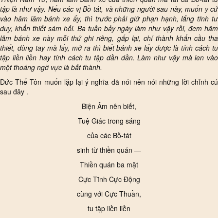
tập là như vậy. Nếu các vị Bồ-tát, và những người sau này, muốn y cứ
vào hâm lăm bánh xe ấy, thì trước phải giữ phạn hạnh, lắng tĩnh tư
duy, khẩn thiết sám hối. Ba tuần bảy ngày làm như vậy rồi, đem hâm
lăm bánh xe này mỗi thứ ghi riêng, gấp lại, chí thành khẩn cầu tha
thiết, dùng tay mà lấy, mở ra thì biết bánh xe lấy được là tính cách tu
tập liền liền hay tính cách tu tập dần dần. Làm như vậy mà len vào
một thoáng ngờ vực là bất thành.
Đức Thế Tôn muốn lặp lại ý nghĩa đã nói nên nói những lời chỉnh cú
sau đây .
Biện Âm nên biết,
Tuệ Giác trong sáng
của các Bồ-tát
sinh từ thiền quán —
Thiền quán ba mặt
Cực Tĩnh Cực Động
cùng với Cực Thuần,
tu tập liền liền