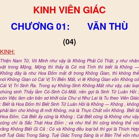
KINH VIÊN GIÁC
CHƯƠNG 01: VĂN THÙ
(04)
KINH:
Thiện Nam Tử, Vô Minh như vậy là Không Phải Có Thật, y như nhân
vật trong Mộng, Mộng thì thấy là Có mà Tỉnh thì biết là Không —
Không đây là như Hoa Đốm mất đi trong Không Gian, thì không thể
nói Không Gian có Cái Vị Trí Biến Mất, vì lẽ Không Gian vốn Không có
Cái Vị Trí Sinh Ra. Trong sự Không-Sinh Không-Mất như vậy, các loại
chúng sinh Thấy lầm Có-Sinh Có-Mất, nên gọi là Sinh Tử Luân Hồi ;
còn Việc làm căn bản sơ khởi của Chư vị Như Lai là Tu theo Viên Giác
: Biết là Hoa Đốm thì Biết Sinh Tử Luân Hồi là Không — Không , không
phải làm cho không đi mới Không, mà là Thực Chất vốn Không. Biết là
Hoa Đốm, Cái Biết ấy cũng là Không ; Cái Biết cũng là Không như vậy
cũng chỉ là Sắc Thái Hoa Đốm ; và như thế thì cũng không thể nói
rằng Không Biết Gì Cả : Có và Không đều loại bỏ thì gọi là Thích Hợp
với Tuệ Giác Trong Sáng. Tuệ Giác Trong Sáng là vì Bản Thể vốn như