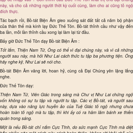
này, và cho cả những người thời kỳ cuối cùng, làm cho ai cũng tỏ ngộ
đích thực.
Tác bạch rồi, Bồ-tát Biện Âm gieo xuống sát đất tất cả năm bộ phận
của thân thể mà kính lạy Đức Thế Tôn. Bồ-tát thỉnh cầu như vậy đến
ba lần, mỗi lần thỉnh cầu xong lại làm lại từ đầu.
Bấy giờ Đức Thế Tôn dạy Bồ-tát Biện Âm :
Tốt lắm, Thiện Nam Tử, Ông có thể vì đại chúng này, và vì cả những
người sau này, mà hỏi Như Lai cách thức tu tập ba phương tiện. Ông
hãy nghe kỹ, Như Lai sẽ nói cho.
Bồ-tát Biện Âm vâng lời, hoan hỷ, cùng cả Đại Chúng yên lặng lắng
nghe.
Đức Thế Tôn dạy:
Thiện Nam Tử, Viên Giác trong sáng mà Chư vị Như Lai chứng ngộ
vốn không có sự tu tập và người tu tập. Các vị Bồ-tát, và người sau
này, dựa vào năng lực huyễn ảo của Tuệ Giác tỏ ngộ nhưng chưa
hoàn toàn tỏ ngộ mà tu tập, thì khi ấy có ra hâm lăm bánh xe thiền
quán trong sáng.
Một là nếu Bồ-tát chỉ nắm Cực Tĩnh, do sức mạnh Cực Tĩnh mà diệt