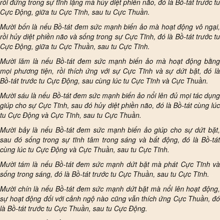
rồi đứng trong sự tĩnh lặng mà hủy diệt phiền não, đó là Bồ-tát trước tu
Cực Động, giữa tu Cực Tĩnh, sau tu Cực Thuần.
Mười bốn là nếu Bồ-tát đem sức mạnh biến ảo mà hoạt động vô ngại,
rồi hủy diệt phiền não và sống trong sự Cực Tĩnh, đó là Bồ-tát trước tu
Cực Động, giữa tu Cực Thuần, sau tu Cực Tĩnh.
Mười lăm là nếu Bồ-tát đem sức mạnh biến ảo mà hoạt động bằng
mọi phương tiện, rồi thích ứng với sự Cực Tĩnh và sự dứt bặt, đó là
Bồ-tát trước tu Cực Động, sau cùng lúc tu Cực Tĩnh và Cực Thuần.
Mười sáu là nếu Bồ-tát đem sức mạnh biến ảo nổi lên đủ mọi tác dụng
giúp cho sự Cực Tĩnh, sau đó hủy diệt phiền não, đó là Bồ-tát cùng lúc
tu Cực Động và Cực Tĩnh, sau tu Cực Thuần.
Mười bảy là nếu Bồ-tát đem sức mạnh biến ảo giúp cho sự dứt bặt,
sau đó sống trong sự tĩnh tâm trong sáng và bất động, đó là Bồ-tát
cùng lúc tu Cực Động và Cực Thuần, sau tu Cực Tĩnh.
Mười tám là nếu Bồ-tát đem sức mạnh dứt bặt mà phát Cực Tĩnh và
sống trong sáng, đó là Bồ-tát trước tu Cực Thuần, sau tu Cực Tĩnh.
Mười chín là nếu Bồ-tát đem sức mạnh dứt bặt mà nổi lên hoạt động,
sự hoạt động đối với cảnh ngộ nào cũng vẫn thích ứng Cực Thuần, đó
là Bồ-tát trước tu Cực Thuần, sau tu Cực Động.