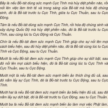
Bảy là nếu Bồ-tát dùng sức mạnh Cực Tĩnh mà hủy diệt phiền não, rồi
nổi lên việc làm tinh tế và trong sáng của Bồ-tát mà hóa độ chúng
sinh, đó là Bồ-tát trước tu Cực Tĩnh, giữa tu Cực Thuần, sau tu Cực
Động.
Tám là nếu Bồ-tát dùng sức mạnh Cực Tĩnh, rồi hóa độ chúng sinh và
xây dựng Quốc Độ mà hủy diệt phiền não, đó là Bồ-tát trước tu Cực
Tĩnh, sau cùng lúc tu Cực Động và Cực Thuần.
Chín là nếu Bồ-tát đem sức mạnh Cực Tĩnh giúp cho sự nổi lên mọi
cách biểu hiện, sau đó hủy diệt phiền não, đó là Bồ-tát cùng lúc tu Cực
Tĩnh và Cực Động, sau tu Cực Thuần.
Mười là nếu Bồ-tát đem sức mạnh Cực Tĩnh giúp cho sự dứt bặt, sau
đó nổi lên mọi cách biểu hiện, đó là Bồ-tát cùng lúc tu Cực Tĩnh và
Cực Thuần, sau tu Cực Động.
Mười một là nếu Bồ-tát đem sức mạnh biến ảo thích ứng đủ cả, sau
đó nắm lấy sự Cực Tĩnh, đó là Bồ-tát trước tu Cực Động, sau tu Cực
Tĩnh.
Mười hai là nếu Bồ-tát đem sức mạnh biến ảo biểu hiện đủ cả, sau đó
nắm lấy sự dứt bặt, đó là Bồ-tát trước tu Cực Động, sau tu Cực Thuần.
Mười ba là nếu Bồ-tát đem sức mạnh biến ảo làm mọi việc Phật làm,