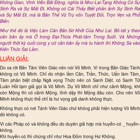
Không Gian, Vĩnh Viễn Bất Động, nghĩa là Như-Lai-Tạng Không Có Sự
Sinh Ra và Sự Mất Đi, Không có Cái Thấy Biết phản ảnh Sự Sinh Ra
và Sự Mất Đi, mà là Bản Thể Vũ Trụ vốn Tuyệt Đối, Trọn Vẹn và Phổ
Biến.
Như thế đó là Việc Làm Căn Bản Sơ Khởi Của Như Lai. Bồ-tát y theo
căn bản ấy mà Ở trong Đại-Thừa Phát-tâm Trong Suốt. Và Những
người thời kỳ cuối cùng y cứ căn bản ấy mà tu hành thì Không Sa vào
Kiến Thức Sai Lầm.
LUẬN GIẢI:
Do xa rời Bản Tâm Viên Giác nên nói Vô Minh. Vì trong Bản Giác Tánh
không có Vô Minh. Chỉ do nhận lầm Căn, Trần, Thức, Uẩn làm Tâm,
Tâm phân biệt chấp Ngã vọng Thức nên có Sanh Diệt, có Sanh Tử
Luân Hồi tạm giả gọi là Vô Minh. Dụ Vô Minh chỉ như cảnh Mộng, khi
còn Mộng thì có cảnh Mộng, tỉnh dậy thì Mộng đâu còn. Cho nên Vô
Minh không thực thể chỉ là hư vọng giả danh không thực.
Không thực có nơi Tánh Viên Giác chứ không phải hiện tượng Vô Minh
đó không có.
Vì các Pháp có và không đều do duyên giả hợp mà huyễn-có _ huyễn-
không.
Khi huyễn-có thì chúng chỉ như Hoa Đốm trong Hư Không.