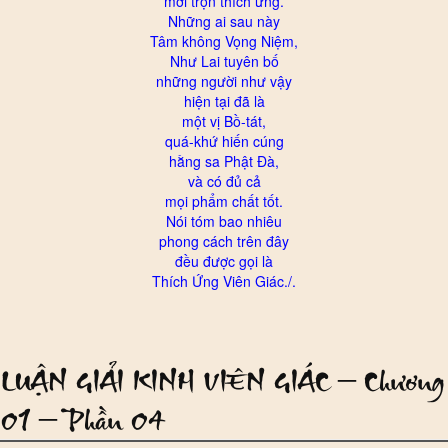
mới trọn thích ứng.
Những ai sau này
Tâm không Vọng Niệm,
Như Lai tuyên bố
những người như vậy
hiện tại đã là
một vị Bồ-tát,
quá-khứ hiến cúng
hằng sa Phật Đà,
và có đủ cả
mọi phẩm chất tốt.
Nói tóm bao nhiêu
phong cách trên đây
đều được gọi là
Thích Ứng Viên Giác./.
LUẬN GIẢI KINH VIÊN GIÁC – Chương
01 – Phần 04