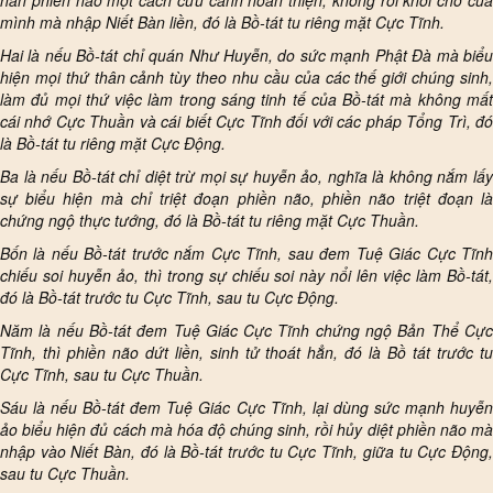
hẳn phiền não một cách cứu cánh hoàn thiện, không rời khỏi chỗ của
mình mà nhập Niết Bàn liền, đó là Bồ-tát tu riêng mặt Cực Tĩnh.
Hai là nếu Bồ-tát chỉ quán Như Huyễn, do sức mạnh Phật Đà mà biểu
hiện mọi thứ thân cảnh tùy theo nhu cầu của các thế giới chúng sinh,
làm đủ mọi thứ việc làm trong sáng tinh tế của Bồ-tát mà không mất
cái nhớ Cực Thuần và cái biết Cực Tĩnh đối với các pháp Tổng Trì, đó
là Bồ-tát tu riêng mặt Cực Động.
Ba là nếu Bồ-tát chỉ diệt trừ mọi sự huyễn ảo, nghĩa là không nắm lấy
sự biểu hiện mà chỉ triệt đoạn phiền não, phiền não triệt đoạn là
chứng ngộ thực tướng, đó là Bồ-tát tu riêng mặt Cực Thuần.
Bốn là nếu Bồ-tát trước nắm Cực Tĩnh, sau đem Tuệ Giác Cực Tĩnh
chiếu soi huyễn ảo, thì trong sự chiếu soi này nổi lên việc làm Bồ-tát,
đó là Bồ-tát trước tu Cực Tĩnh, sau tu Cực Động.
Năm là nếu Bồ-tát đem Tuệ Giác Cực Tĩnh chứng ngộ Bản Thể Cực
Tĩnh, thì phiền não dứt liền, sinh tử thoát hẳn, đó là Bồ tát trước tu
Cực Tĩnh, sau tu Cực Thuần.
Sáu là nếu Bồ-tát đem Tuệ Giác Cực Tĩnh, lại dùng sức mạnh huyễn
ảo biểu hiện đủ cách mà hóa độ chúng sinh, rồi hủy diệt phiền não mà
nhập vào Niết Bàn, đó là Bồ-tát trước tu Cực Tĩnh, giữa tu Cực Động,
sau tu Cực Thuần.