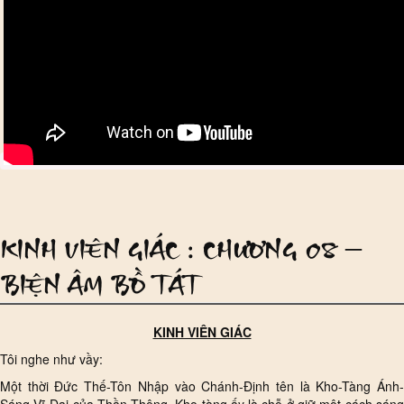
KINH VIÊN GIÁC : CHƯƠNG 08 –
BIỆN ÂM BỒ TÁT
KINH VIÊN GIÁC
Tôi nghe như vầy:
Một thời Đức Thế-Tôn Nhập vào Chánh-Định tên là Kho-Tàng Ánh-