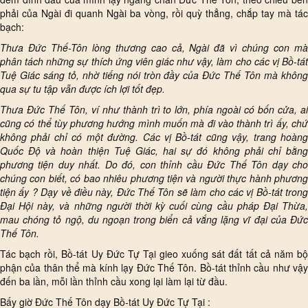
phải của Ngài đi quanh Ngài ba vòng, rồi quỳ thẳng, chắp tay mà tác
bạch:
Thưa Đức Thế-Tôn lòng thương cao cả, Ngài đã vì chúng con mà
phân tách những sự thích ứng viên giác như vậy, làm cho các vị Bồ-tát
Tuệ Giác sáng tỏ, nhờ tiếng nói tròn đầy của Đức Thế Tôn mà không
qua sự tu tập vẫn được ích lợi tốt đẹp.
Thưa Đức Thế Tôn, ví như thành trì to lớn, phía ngoài có bốn cửa, ai
cũng có thể tùy phương hướng mình muốn mà đi vào thành trì ấy, chứ
không phải chỉ có một đường. Các vị Bồ-tát cũng vậy, trang hoàng
Quốc Độ và hoàn thiện Tuệ Giác, hai sự đó không phải chỉ bằng
phương tiện duy nhất. Do đó, con thỉnh cầu Đức Thế Tôn dạy cho
chúng con biết, có bao nhiêu phương tiện và người thực hành phương
tiện ấy ? Dạy về điều này, Đức Thế Tôn sẽ làm cho các vị Bồ-tát trong
Đại Hội này, và những người thời kỳ cuối cùng cầu pháp Đại Thừa,
mau chóng tỏ ngộ, du ngoạn trong biển cả vắng lặng vĩ đại của Đức
Thế Tôn.
Tác bạch rồi, Bồ-tát Uy Đức Tự Tại gieo xuống sát đất tất cả năm bộ
phận của thân thể mà kính lạy Đức Thế Tôn. Bồ-tát thỉnh cầu như vậy
đến ba lần, mỗi lần thỉnh cầu xong lại làm lại từ đầu.
Bấy giờ Đức Thế Tôn dạy Bồ-tát Uy Đức Tự Tại :