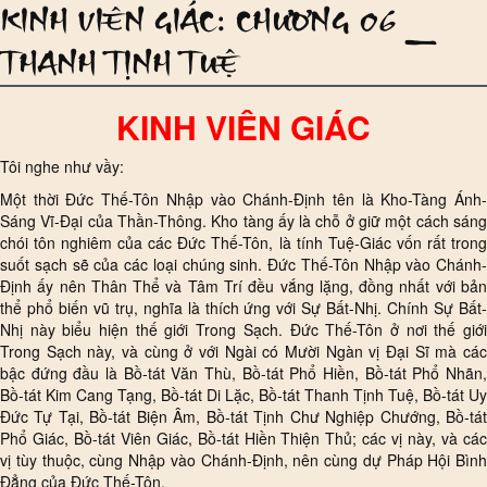
KINH VIÊN GIÁC: CHƯƠNG 06 _
THANH TỊNH TUỆ
KINH VIÊN GIÁC
Tôi nghe như vầy:
Một thời Đức Thế-Tôn Nhập vào Chánh-Định tên là Kho-Tàng Ánh-
Sáng Vĩ-Đại của Thần-Thông. Kho tàng ấy là chỗ ở giữ một cách sáng
chói tôn nghiêm của các Đức Thế-Tôn, là tính Tuệ-Giác vốn rất trong
suốt sạch sẽ của các loại chúng sinh. Đức Thế-Tôn Nhập vào Chánh-
Định ấy nên Thân Thể và Tâm Trí đều vắng lặng, đồng nhất với bản
thể phổ biến vũ trụ, nghĩa là thích ứng với Sự Bất-Nhị. Chính Sự Bất-
Nhị này biểu hiện thế giới Trong Sạch. Đức Thế-Tôn ở nơi thế giới
Trong Sạch này, và cùng ở với Ngài có Mười Ngàn vị Đại Sĩ mà các
bậc đứng đầu là Bồ-tát Văn Thù, Bồ-tát Phổ Hiền, Bồ-tát Phổ Nhãn,
Bồ-tát Kim Cang Tạng, Bồ-tát Di Lặc, Bồ-tát Thanh Tịnh Tuệ, Bồ-tát Uy
Đức Tự Tại, Bồ-tát Biện Âm, Bồ-tát Tịnh Chư Nghiệp Chướng, Bồ-tát
Phổ Giác, Bồ-tát Viên Giác, Bồ-tát Hiền Thiện Thủ; các vị này, và các
vị tùy thuộc, cùng Nhập vào Chánh-Định, nên cùng dự Pháp Hội Bình
Đẳng của Đức Thế-Tôn.