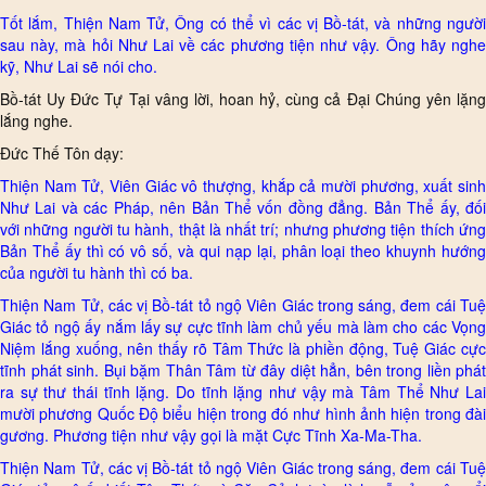
Tốt lắm, Thiện Nam Tử, Ông có thể vì các vị Bồ-tát, và những người
sau này, mà hỏi Như Lai về các phương tiện như vậy. Ông hãy nghe
kỹ, Như Lai sẽ nói cho.
Bồ-tát Uy Đức Tự Tại vâng lời, hoan hỷ, cùng cả Đại Chúng yên lặng
lắng nghe.
Đức Thế Tôn dạy:
Thiện Nam Tử, Viên Giác vô thượng, khắp cả mười phương, xuất sinh
Như Lai và các Pháp, nên Bản Thể vốn đồng đẳng. Bản Thể ấy, đối
với những người tu hành, thật là nhất trí; nhưng phương tiện thích ứng
Bản Thể ấy thì có vô số, và qui nạp lại, phân loại theo khuynh hướng
của người tu hành thì có ba.
Thiện Nam Tử, các vị Bồ-tát tỏ ngộ Viên Giác trong sáng, đem cái Tuệ
Giác tỏ ngộ ấy nắm lấy sự cực tĩnh làm chủ yếu mà làm cho các Vọng
Niệm lắng xuống, nên thấy rõ Tâm Thức là phiền động, Tuệ Giác cực
tĩnh phát sinh. Bụi bặm Thân Tâm từ đây diệt hẳn, bên trong liền phát
ra sự thư thái tĩnh lặng. Do tĩnh lặng như vậy mà Tâm Thể Như Lai
mười phương Quốc Độ biểu hiện trong đó như hình ảnh hiện trong đài
gương. Phương tiện như vậy gọi là mặt Cực Tĩnh Xa-Ma-Tha.
Thiện Nam Tử, các vị Bồ-tát tỏ ngộ Viên Giác trong sáng, đem cái Tuệ