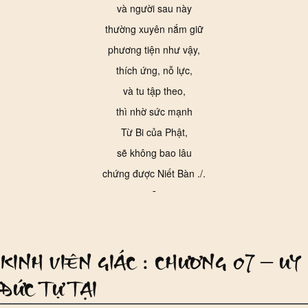
và người sau này
thường xuyên nắm giữ
phương tiện như vậy,
thích ứng, nỗ lực,
và tu tập theo,
thì nhờ sức mạnh
Từ Bi của Phật,
sẽ không bao lâu
chứng được Niết Bàn ./.
¯
KINH VIÊN GIÁC : CHƯƠNG 07 – UY
ĐỨC TỰ TẠI