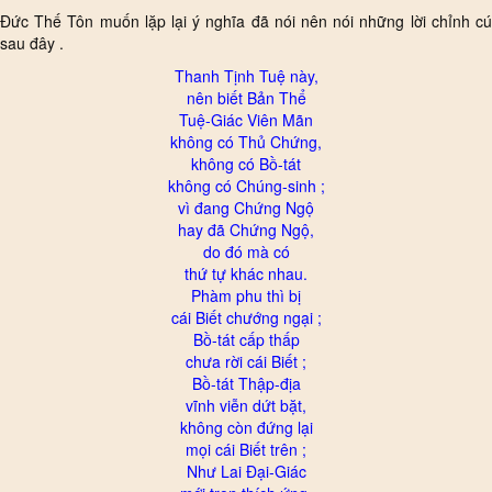
Đức Thế Tôn muốn lặp lại ý nghĩa đã nói nên nói những lời chỉnh cú
sau đây .
Thanh Tịnh Tuệ này,
nên biết Bản Thể
Tuệ-Giác Viên Mãn
không có Thủ Chứng,
không có Bồ-tát
không có Chúng-sinh ;
vì đang Chứng Ngộ
hay đã Chứng Ngộ,
do đó mà có
thứ tự khác nhau.
Phàm phu thì bị
cái Biết chướng ngại ;
Bồ-tát cấp thấp
chưa rời cái Biết ;
Bồ-tát Thập-địa
vĩnh viễn dứt bặt,
không còn đứng lại
mọi cái Biết trên ;
Như Lai Đại-Giác