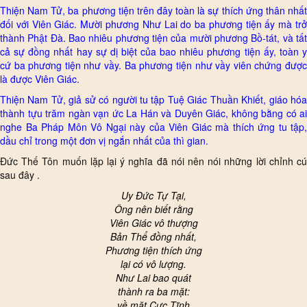
Thiện Nam Tử, ba phương tiện trên đây toàn là sự thích ứng thân nhất
đối với Viên Giác. Mười phương Như Lai do ba phương tiện ấy mà trở
thành Phật Đà. Bao nhiêu phương tiện của mười phương Bồ-tát, và tất
cả sự đồng nhất hay sự dị biệt của bao nhiêu phương tiện ấy, toàn y
cứ ba phương tiện như vầy. Ba phương tiện như vầy viên chứng được
là được Viên Giác.
Thiện Nam Tử, giả sử có người tu tập Tuệ Giác Thuần Khiết, giáo hóa
thành tựu trăm ngàn vạn ức La Hán và Duyên Giác, không bằng có ai
nghe Ba Pháp Môn Vô Ngại này của Viên Giác mà thích ứng tu tập,
dầu chỉ trong một đơn vị ngắn nhất của thì gian.
Đức Thế Tôn muốn lặp lại ý nghĩa đã nói nên nói những lời chỉnh cú
sau đây .
Uy Đức Tự Tại,
Ông nên biết rằng
Viên Giác vô thượng
Bản Thể đồng nhất,
Phương tiện thích ứng
lại có vô lượng.
Như Lai bao quát
thành ra ba mặt:
về mặt Cực Tĩnh