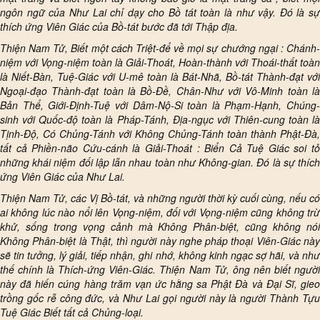
ngôn ngữ của Như Lai chỉ dạy cho Bồ tát toàn là như vậy. Đó là sự
thích ứng Viên Giác của Bồ-tát bước đã tới Thập địa.
Thiện Nam Tử, Biết một cách Triệt-để về mọi sự chướng ngại : Chánh-
niệm với Vọng-niệm toàn là Giải-Thoát, Hoàn-thành với Thoái-thất toàn
là Niết-Bàn, Tuệ-Giác với U-mê toàn là Bát-Nhã, Bồ-tát Thành-đạt với
Ngoại-đạo Thành-đạt toàn là Bồ-Đề, Chân-Như với Vô-Minh toàn là
Bản Thể, Giới-Định-Tuệ với Dâm-Nộ-Si toàn là Phạm-Hạnh, Chúng-
sinh với Quốc-độ toàn là Pháp-Tánh, Địa-ngục với Thiên-cung toàn là
Tịnh-Độ, Có Chủng-Tánh với Không Chủng-Tánh toàn thành Phật-Đà,
tất cả Phiền-não Cứu-cánh là Giải-Thoát : Biển Cả Tuệ Giác soi tỏ
những khái niệm đối lập lẫn nhau toàn như Không-gian. Đó là sự thích
ứng Viên Giác của Như Lai.
Thiện Nam Tử, các Vị Bồ-tát, và những người thời kỳ cuối cùng, nếu có
ai không lúc nào nổi lên Vọng-niệm, đối với Vọng-niệm cũng không trừ
khử, sống trong vọng cảnh mà Không Phân-biệt, cũng không nói
Không Phân-biệt là Thật, thì người này nghe pháp thoại Viên-Giác này
sẽ tin tưởng, lý giải, tiếp nhận, ghi nhớ, không kinh ngạc sợ hãi, và như
thế chính là Thích-ứng Viên-Giác. Thiện Nam Tử, ông nên biết người
này đã hiến cúng hàng trăm vạn ức hằng sa Phật Đà và Đại Sĩ, gieo
trồng gốc rễ công đức, và Như Lai gọi người này là người Thành Tựu
Tuệ Giác Biết tất cả Chủng-loại.