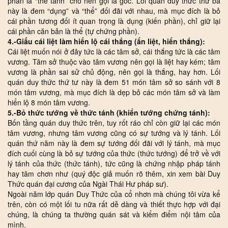
phần là “thể tánh” cho nên gọi là gốc. Lối quán duy thức thứ ba
này là đem “dụng” và “thể” đối đãi với nhau, mà mục đích là bỏ
cái phần tương đối ít quan trọng là dụng (kiến phần), chỉ giữ lại
cái phần căn bản là thể (tự chứng phần).
4.-Giấu cái liệt làm hiển lộ cái thắng (ẩn liệt, hiển thắng):
Cái liệt muốn nói ở đây tức là các tâm sở, cái thắng tức là các tâm
vương. Tâm sở thuộc vào tâm vương nên gọi là liệt hay kém; tâm
vương là phần sai sử chủ động, nên gọi là thắng, hay hơn. Lối
quán duy thức thứ tư này là đem 51 món tâm sở so sánh với 8
món tâm vương, mà mục đích là dẹp bỏ các món tâm sở và làm
hiển lộ 8 món tâm vương.
5.-Bỏ thức tướng về thức tánh (khiển tướng chứng tánh):
Bốn tầng quán duy thức trên, tuy rốt ráo chỉ còn giữ lại các món
tâm vương, nhưng tâm vương cũng có sự tướng và lý tánh. Lối
quán thứ năm này là đem sự tướng đối đãi với lý tánh, mà mục
đích cuối cùng là bỏ sự tướng của thức (thức tướng) để trở về với
lý tánh của thức (thức tánh), tức cũng là chứng nhập pháp tánh
hay tâm chơn như (quý độc giả muốn rõ thêm, xin xem bài Duy
Thức quán đại cương của Ngài Thái Hư pháp sư).
Ngoài năm lớp quán Duy Thức của cổ nhơn mà chúng tôi vừa kể
trên, còn có một lối tu nữa rất dễ dàng và thiết thực hợp với đại
chúng, là chúng ta thường quán sát và kiểm điểm nội tâm của
mình.