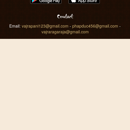
Contact
Email:
vajrapani123@gmail.com
-
phapduc456@gmail.com
-
vajraragaraja@gmail.com