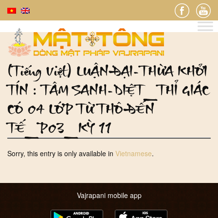
(Tiếng Việt) LUẬN ĐẠI-THỪA KHỞI
TÍN : TÂM SANH-DIỆT_THỈ GIÁC
CÓ 04 LỚP TỪ THÔ ĐẾN
TẾ_P03_KỲ 11
Sorry, this entry is only available in
Vietnamese
.
Vajrapani mobile app