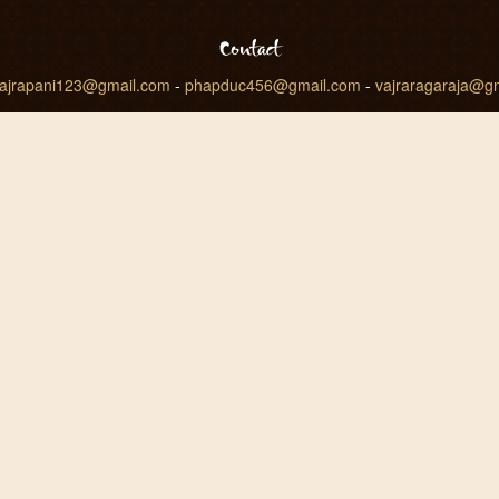
Contact
ajrapani123@gmail.com
-
phapduc456@gmail.com
-
vajraragaraja@g