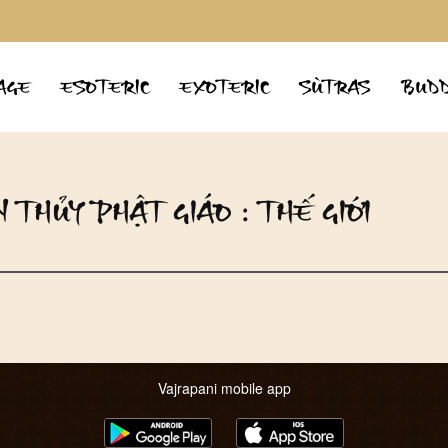
AGE
ESOTERIC
EXOTERIC
SÙTRAS
BUDD
ÊN THỦY PHẬT GIÁO : THẾ GIỚI
Vajrapani mobile app