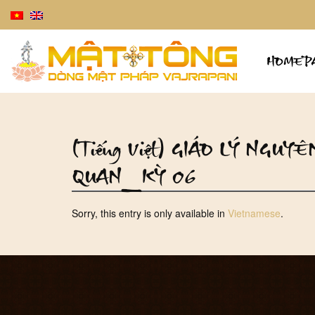
HOMEP
(Tiếng Việt) GIÁO LÝ NGUY
QUAN_KỲ 06
Sorry, this entry is only available in
Vietnamese
.