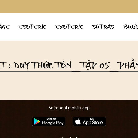
AGE
ESOTERIC
EXOTERIC
SÙTRAS
BUDD
PHẬT : DUY THỨC TÔN_TẬP 05_PHẦ
Vajrapani mobile app