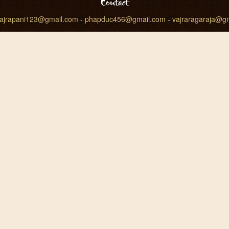
Contact
ajrapani123@gmail.com
-
phapduc456@gmail.com
-
vajraragaraja@g