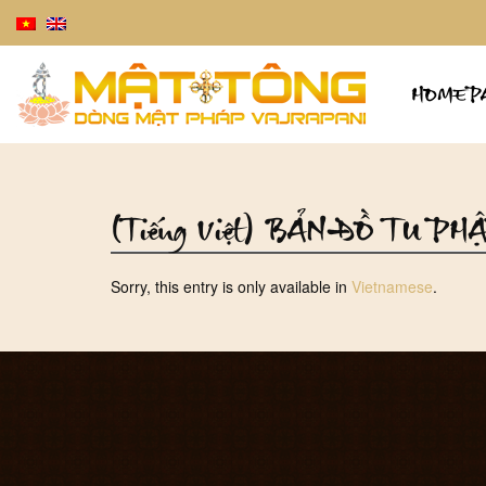
HOMEP
(Tiếng Việt) BẢN ĐỒ TU 
Sorry, this entry is only available in
Vietnamese
.