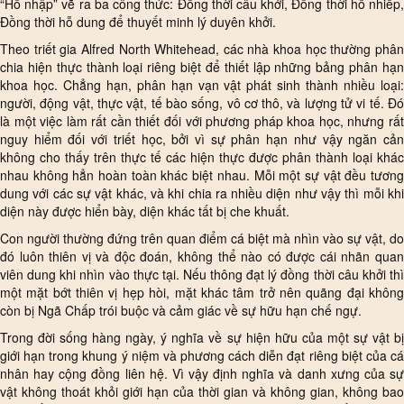
“Hỗ nhập” vẽ ra ba công thức: Đồng thời câu khởi, Đồng thời hỗ nhiếp,
Đồng thời hỗ dung để thuyết minh lý duyên khởi.
Theo triết gia Alfred North Whitehead, các nhà khoa học thường phân
chia hiện thực thành loại riêng biệt để thiết lập những bảng phân hạn
khoa học. Chẳng hạn, phân hạn vạn vật phát sinh thành nhiều loại:
người, động vật, thực vật, tế bào sống, vô cơ thô, và lượng tử vi tế. Đó
là một việc làm rất cần thiết đối với phương pháp khoa học, nhưng rất
nguy hiểm đối với triết học, bởi vì sự phân hạn như vậy ngăn cản
không cho thấy trên thực tế các hiện thực được phân thành loại khác
nhau không hẳn hoàn toàn khác biệt nhau. Mỗi một sự vật đều tương
dung với các sự vật khác, và khi chia ra nhiều diện như vậy thì mỗi khi
diện này được hiển bày, diện khác tất bị che khuất.
Con người thường đứng trên quan điểm cá biệt mà nhìn vào sự vật, do
đó luôn thiên vị và độc đoán, không thể nào có được cái nhãn quan
viên dung khi nhìn vào thực tại. Nếu thông đạt lý đồng thời câu khởi thì
một mặt bớt thiên vị hẹp hòi, mặt khác tâm trở nên quãng đại không
còn bị Ngã Chấp trói buộc và cảm giác về sự hữu hạn chế ngự.
Trong đời sống hàng ngày, ý nghĩa về sự hiện hữu của một sự vật bị
giới hạn trong khung ý niệm và phương cách diễn đạt riêng biệt của cá
nhân hay cộng đồng liên hệ. Vì vậy định nghĩa và danh xưng của sự
vật không thoát khỏi giới hạn của thời gian và không gian, không bao