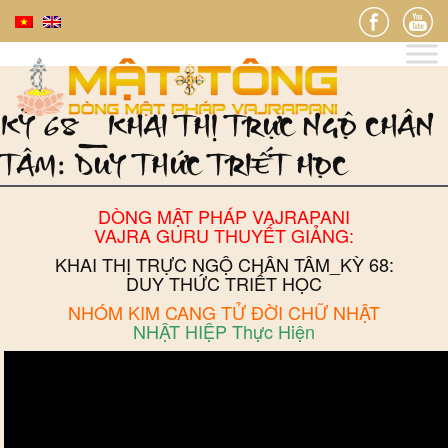
KỲ 68_KHAI THỊ TRỰC NGỘ CHÂN
TÂM: DUY THỨC TRIẾT HỌC
DÒNG MẬT PHÁP VAJRAPANI
VAJRA GURU THUYẾT GIẢNG:
KHAI THỊ TRỰC NGỘ CHÂN TÂM_KỲ 68:
DUY THỨC TRIẾT HỌC
NHÓM KIM CANG TỬ ĐỜI CHỮ NHẬT
NHẬT HIỆP Thực Hiện