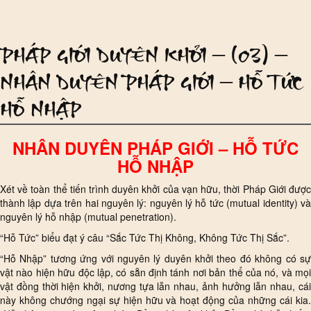
PHÁP GIỚI DUYÊN KHỞI – (03) –
NHÂN DUYÊN PHÁP GIỚI – HỖ TỨC
HỖ NHẬP
NHÂN DUYÊN PHÁP GIỚI – HỖ TỨC
HỖ NHẬP
Xét về toàn thể tiến trình duyên khởi của vạn hữu, thời Pháp Giới được
thành lập dựa trên hai nguyên lý: nguyên lý hỗ tức (mutual identity) và
nguyên lý hỗ nhập (mutual penetration).
“Hỗ Tức” biểu đạt ý câu “Sắc Tức Thị Không, Không Tức Thị Sắc”.
“Hỗ Nhập” tương ứng với nguyên lý duyên khởi theo đó không có sự
vật nào hiện hữu độc lập, có sẵn định tánh nơi bản thể của nó, và mọi
vật đồng thời hiện khởi, nương tựa lẫn nhau, ảnh hưởng lẫn nhau, cái
này không chướng ngại sự hiện hữu và hoạt động của những cái kia.