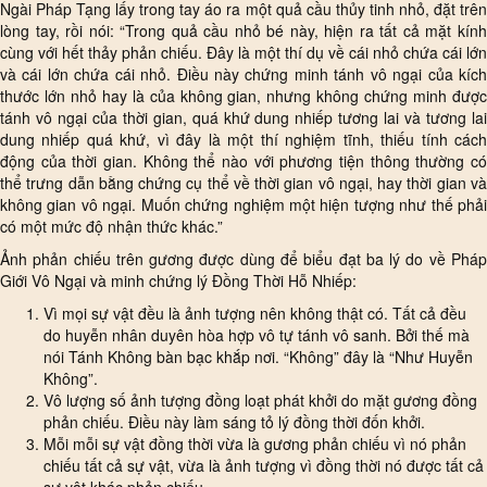
Ngài Pháp Tạng lấy trong tay áo ra một quả cầu thủy tinh nhỏ, đặt trên
lòng tay, rồi nói: “Trong quả cầu nhỏ bé này, hiện ra tất cả mặt kính
cùng với hết thảy phản chiếu. Đây là một thí dụ về cái nhỏ chứa cái lớn
và cái lớn chứa cái nhỏ. Điều này chứng minh tánh vô ngại của kích
thước lớn nhỏ hay là của không gian, nhưng không chứng minh được
tánh vô ngại của thời gian, quá khứ dung nhiếp tương lai và tương lai
dung nhiếp quá khứ, vì đây là một thí nghiệm tĩnh, thiếu tính cách
động của thời gian. Không thể nào với phương tiện thông thường có
thể trưng dẫn bằng chứng cụ thể về thời gian vô ngại, hay thời gian và
không gian vô ngại. Muốn chứng nghiệm một hiện tượng như thế phải
có một mức độ nhận thức khác.”
Ảnh phản chiếu trên gương được dùng để biểu đạt ba lý do về Pháp
Giới Vô Ngại và minh chứng lý Đồng Thời Hỗ Nhiếp:
Vì mọi sự vật đều là ảnh tượng nên không thật có. Tất cả đều
do huyễn nhân duyên hòa hợp vô tự tánh vô sanh. Bởi thế mà
nói Tánh Không bàn bạc khắp nơi. “Không” đây là “Như Huyễn
Không”.
Vô lượng số ảnh tượng đồng loạt phát khởi do mặt gương đồng
phản chiếu. Điều này làm sáng tỏ lý đồng thời đốn khởi.
Mỗi mỗi sự vật đồng thời vừa là gương phản chiếu vì nó phản
chiếu tất cả sự vật, vừa là ảnh tượng vì đồng thời nó được tất cả