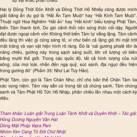
sự vật khác phản chiếu.
Hai lý Đồng Thời Đốn Khởi và Đồng Thời Hỗ Nhiếp cũng được minh
giải bằng ẩn dụ gọi là “Hải Ấn Tam Muội” hay “Hải Kính Tam Muội”.
Thuật ngữ Hoa Nghiêm “Hải ấn” hay “Hải kính” biểu tượng Phật Tâm,
biển Tâm thanh tịnh. Do gió cảnh thổi nên sóng thức nổi dậy. Người
đạt được ngoại cảnh vốn Không thời biển Tâm tự vắng lặng. Tâm cảnh
đều lặng thì việc gì cũng sáng tỏ, ví như biển cả lặng gió thì mặt trời
mặt trăng và vạn vật hiện hình rõ ràng. Đó là “cái gương phalê tên là
năng chiếu, gương này trong sạch sáng suốt, lớn vô lượng vô biên
bằng mười thế giới. Trong các quốc độ, tất cả hình tượng của núi
sông, của mọi loài, nhẫn đến ngạ quỷ, súc sanh, địa ngục đều hiện
trong gương đó” (Phẩm 35: Như Lai Tùy Hảo).
Phật Tâm, còn gọi là Tâm Chân Như, chỉ cho bản thể Chân Tâm lìa
các vọng niệm. Tâm này sẵn có trong tất cả chúng sanh. Tâm chúng
sanh và Tâm Phật Hỗ Tức Hỗ Nhập, phản chiếu lẫn nhau một cách kỳ
diệu.
Tham khảo: Luận giải Trung Luận Tánh Khởi và Duyên Khởi – Tác giả:
Hồng Dương Nguyễn Văn Hai
Dòng Mật Pháp Vajra Pani
Nhóm Kim Cang Tử Đời Chữ Nhật