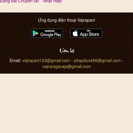
Đăng bài Chuyển tải: Nhật Hiệp
Ứng dụng điện thoại Vajrapani
Liên hệ
Email:
vajrapani123@gmail.com
-
phapduc456@gmail.com
-
vajraragaraja@gmail.com