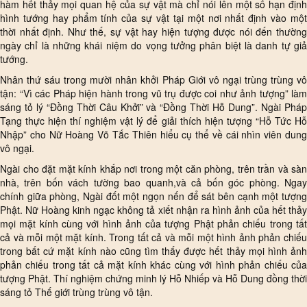
hàm hết thảy mọi quan hệ của sự vật mà chỉ nói lên một số hạn định
hình tướng hay phẩm tính của sự vật tại một nơi nhất định vào một
thời nhất định. Như thế, sự vật hay hiện tượng được nói đến thường
ngày chỉ là những khái niệm do vọng tưởng phân biệt là danh tự giả
tướng.
Nhân thứ sáu trong mười nhân khởi Pháp Giới vô ngại trùng trùng vô
tận: “Vì các Pháp hiện hành trong vũ trụ được coi như ảnh tượng” làm
sáng tỏ lý “Đồng Thời Câu Khởi” và “Đồng Thời Hỗ Dung”. Ngài Pháp
Tạng thực hiện thí nghiệm vật lý để giải thích hiện tượng “Hỗ Tức Hỗ
Nhập” cho Nữ Hoàng Võ Tắc Thiên hiểu cụ thể về cái nhìn viên dung
vô ngại.
Ngài cho đặt mặt kính khắp nơi trong một căn phòng, trên trần và sàn
nhà, trên bốn vách tường bao quanh,và cả bốn góc phòng. Ngay
chính giữa phòng, Ngài đốt một ngọn nến để sát bên cạnh một tượng
Phật. Nữ Hoàng kinh ngạc không tả xiết nhận ra hình ảnh của hết thảy
mọi mặt kính cùng với hình ảnh của tượng Phật phản chiếu trong tất
cả và mỗi một mặt kính. Trong tất cả và mỗi một hình ảnh phản chiếu
trong bất cứ mặt kính nào cũng tìm thấy được hết thảy mọi hình ảnh
phản chiếu trong tất cả mặt kính khác cùng với hình phản chiếu của
tượng Phật. Thí nghiệm chứng minh lý Hỗ Nhiếp và Hỗ Dung đồng thời
sáng tỏ Thế giới trùng trùng vô tận.