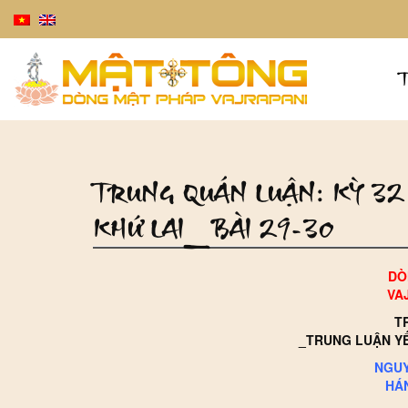
TRUNG QUÁN LUẬN: KỲ 3
KHỨ LAI_BÀI 29-30
DÒ
VA
T
_TRUNG LUẬN YẾ
NGUY
HÁN