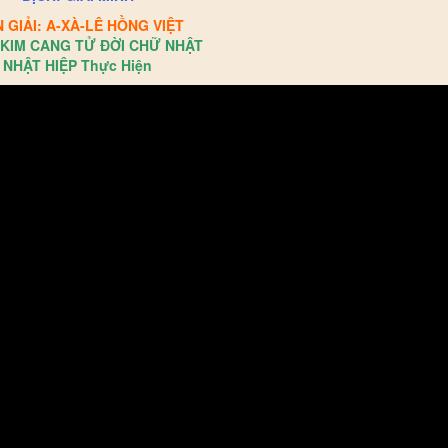
N GIẢI: A-XÀ-LÊ HỒNG VIỆT
KIM CANG TỬ ĐỜI CHỮ NHẬT
NHẬT HIỆP Thực Hiện