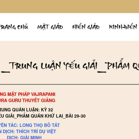
TRANG CHỦ
MẬT GIÁO
HIỂN GIÁO
KINH ĐIỂN
2 _TRUNG LUẬN YẾU GIẢI_PHẨM 
NG MẬT PHÁP VAJRAPANI
JRA GURU THUYẾT GIẢNG
RUNG QUÁN LUẬN: KỲ 32
U GIẢI_PHẨM QUÁN KHỨ LAI_BÀI 29-30
ÊN TÁC: LONG THỌ BỒ TÁT
 DỊCH: THÍCH TRÍ DỤ VIỆT
DỊCH: GIẢI MINH