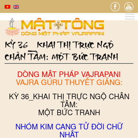
KỲ 36_KHAI THỊ TRỰC NGỘ
CHÂN TÂM: MỘT BỨC TRANH
DÒNG MẬT PHÁP VAJRAPANI
VAJRA GURU THUYẾT GIẢNG:
KỲ 36_KHAI THỊ TRỰC NGỘ CHÂN
TÂM:
MỘT BỨC TRANH
NHÓM KIM CANG TỬ ĐỜI CHỮ
NHẬT