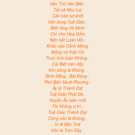
Văn Thù nên Biết ,
Tất cả Như Lai
Căn bản sơ khởi
Vận dụng Tuệ Giác :
Biết rằng Vô Minh
Chỉ như Hoa Đốm
Nên hết Luân Hồi ,
Khác nào Cảnh Mộng
Mộng mị thấy Có
Thức tỉnh toàn Không .
Cái Biết trên đây
Vốn cũng là Không ,
Bình Đẳng , Bất Động ,
Phổ Biến Mười Phương :
Ấy là Thành Đạt
Tuệ Giác Phật Đà .
Huyễn Ảo biến mất
Thì Không vị trí ,
Tuệ Giác Thành Đạt
Cũng vốn là Không ,
Vì lẽ Bản Thể
Vốn là Tròn Đầy .