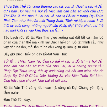
Thưa Đức Thế-Tôn lòng thương cao cả, con xin Ngài vì các vị đến
dự Pháp Hội này mà nói về Việc làm căn bản sơ khởi của Đức
Thế-Tôn là thế nào ? Lại nói về các vị Bồ-tát ở trong Đại-Thừa
Phát Tâm như thế nào mới Trong Suốt, Tách rời bệnh hoạn ? Và
thời kỳ cuối cùng, những người cầu Pháp Đại Thừa phải như thế
nào mới khỏi sa vào kiến thức sai lầm ?
Tác bạch rồi, Bồ-tát Văn Thù gieo xuống sát đất tất cả năm bộ
phận của thân thể mà kính lạy Đức Thế-Tôn. Bồ-tát thỉnh cầu như
vậy đến ba lần, mỗi lần thỉnh cầu xong lại làm lại từ đầu.
Bấy giờ Đức Thế-Tôn dạy Bồ-tát Văn Thù:
Tốt lắm, Thiện Nam Tử, Ông có thể vì các vị Bồ-tát mà hỏi đến
Việc làm căn bản sơ khởi của Như Lai, lại vì những người cầu
Pháp Đại Thừa trong thời kỳ cuối cùng mà hỏi làm cách nào để
được Sự Trú Ở Chính Xác, Không Sa vào Kiến Thức Sai Lầm.
Ông hãy nghe cho kỹ, Như Lai sẽ nói cho.
Bồ-tát Văn Thù vâng lời, hoan hỷ, cùng cả Đại Chúng yên lặng
lắng nghe.
Đức Thế-Tôn dạy:
Thiện Nam Tử, Đức Pháp Vương Vô Thượng có Pháp Đại Tổng