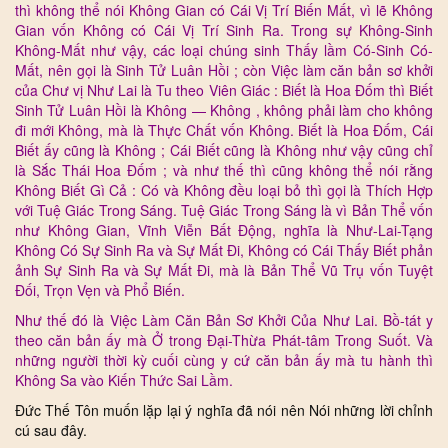
thì không thể nói Không Gian có Cái Vị Trí Biến Mất, vì lẽ Không
Gian vốn Không có Cái Vị Trí Sinh Ra. Trong sự Không-Sinh
Không-Mất như vậy, các loại chúng sinh Thấy lầm Có-Sinh Có-
Mất, nên gọi là Sinh Tử Luân Hồi ; còn Việc làm căn bản sơ khởi
của Chư vị Như Lai là Tu theo Viên Giác : Biết là Hoa Đốm thì Biết
Sinh Tử Luân Hồi là Không — Không , không phải làm cho không
đi mới Không, mà là Thực Chất vốn Không. Biết là Hoa Đốm, Cái
Biết ấy cũng là Không ; Cái Biết cũng là Không như vậy cũng chỉ
là Sắc Thái Hoa Đốm ; và như thế thì cũng không thể nói rằng
Không Biết Gì Cả : Có và Không đều loại bỏ thì gọi là Thích Hợp
với Tuệ Giác Trong Sáng. Tuệ Giác Trong Sáng là vì Bản Thể vốn
như Không Gian, Vĩnh Viễn Bất Động, nghĩa là Như-Lai-Tạng
Không Có Sự Sinh Ra và Sự Mất Đi, Không có Cái Thấy Biết phản
ảnh Sự Sinh Ra và Sự Mất Đi, mà là Bản Thể Vũ Trụ vốn Tuyệt
Đối, Trọn Vẹn và Phổ Biến.
Như thế đó là Việc Làm Căn Bản Sơ Khởi Của Như Lai. Bồ-tát y
theo căn bản ấy mà Ở trong Đại-Thừa Phát-tâm Trong Suốt. Và
những người thời kỳ cuối cùng y cứ căn bản ấy mà tu hành thì
Không Sa vào Kiến Thức Sai Lầm.
Đức Thế Tôn muốn lặp lại ý nghĩa đã nói nên Nói những lời chỉnh
cú sau đây.