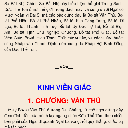
Sự Bất-Nhị. Chính Sự Bất-Nhị này biểu hiện thế giới Trong Sạch.
Đức Thế-Tôn ở nơi thế giới Trong Sạch này, và cùng ở với Ngài có
Mười Ngàn vị Đại Sĩ mà các bậc đứng đầu là Bồ-tát Văn Thù, Bồ-
tát Phổ Hiền, Bồ-tát Phổ Nhãn, Bồ-tát Kim Cang Tạng, Bồ-tát Di
Lặc, Bồ-tát Thanh Tịnh Tuệ, Bồ-tát Uy Đức Tự Tại, Bồ-tát Biện
Âm, Bồ-tát Tịnh Chư Nghiệp Chướng, Bồ-tát Phổ Giác, Bồ-tát
Viên Giác, Bồ-tát Hiền Thiện Thủ; các vị này, và các vị tùy thuộc,
cùng Nhập vào Chánh-Định, nên cùng dự Pháp Hội Bình Đẳng
của Đức Thế-Tôn.
—
oOo
—
KINH VIÊN GIÁC
1. CHƯƠNG: VĂN THÙ
Lúc ấy Bồ-tát Văn Thù ở trong Đại Chúng, từ chỗ ngồi đứng dậy,
đem đỉnh đầu của mình lạy ngang chân Đức Thế Tôn, theo chiều
bên phải của Ngài đi quanh Ngài ba vòng, rồi quỳ thẳng, chắp tay
mà tác bạch: