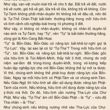
Như vậy, vạn-vật muôn-loài trả về cho 5 đại. Đất trả về đất, nước
trả về nước, gió trả về gió, lửa trả về lửa, không trả về không. Còn
Tự-Tánh không phải nhân-duyên thì không trả về đâu cả, nên đó
là Tự-Thể Chân-Thật bất-biến thường-hằng trong mỗi hữu-tình
vô-tình cảnh-cõi-nghiệp-loài trong 10 phương 3 đời.
Như vậy, vì không có nhân-duyên, không có nhân-tố duyên-tố
nào sinh ra Tự-Tánh, hay “Tự”, nên “Tự” là bất-biến thường-hằng,
cũng gọi là Kim-Cang Bất-Hoại.
“Tự” là Bổn-Giác. Bổn-Giác có năng-lực bất-khả-tư-nghì gọi là
“Tự-Lực”. Vậy, tại sao lại có từ “Tự-Tha”? Trong mỗi hữu-tình có
“Tự”, tức Bổn-Giác và năng-lực bất-khả-tư-nghì. Bổn-Giác gốc
của hữu-tình là Túc-Mệnh-Minh, thấy hết 3 thời, nhưng do một
niệm sai-lầm đã trùng-trùng duyên-khởi, trong vô-lượng kiếp
huân-tập nghiệp-lực che mờ Bổn-Giác không thể tự mở ra được.
Vì thế, chúng-sinh không thể phát-huy được năng-lực của Bổn-
Giác. Ngay tại mỗi hữu-tình có Phật-Tâm và có chúng-sinh-Tâm.
Nếu Giác-Ngộ thì hữu-tình sẽ dần sử-dụng được năng-lực Phật-
Tánh của mình. Nếu không, hữu-tình chỉ dùng được năng-lực của
ý-thức mà thôi. Do đó, hữu-tình cần nương Tha-Lực của Chư
Phật. Như vậy, “Tự-Tha” ám chỉ Bổn-Giác Phật – là “Tự” – cứu-độ
Tha-nhân – là “Tha”.
Như chúng-sinh nếu không nương nhờ vào Tha-Lực của Chư-