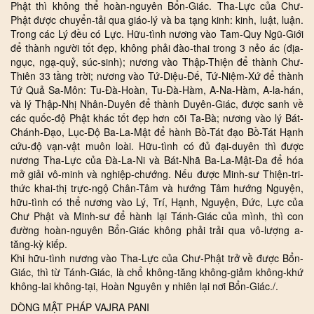
Phật thì không thể hoàn-nguyên Bổn-Giác. Tha-Lực của Chư-
Phật được chuyển-tải qua giáo-lý và ba tạng kinh: kinh, luật, luận.
Trong các Lý đều có Lực. Hữu-tình nương vào Tam-Quy Ngũ-Giới
để thành người tốt đẹp, không phải đào-thai trong 3 nẻo ác (địa-
ngục, ngạ-quỷ, súc-sinh); nương vào Thập-Thiện để thành Chư-
Thiên 33 tầng trời; nương vào Tứ-Diệu-Đế, Tứ-Niệm-Xứ để thành
Tứ Quả Sa-Môn: Tu-Đà-Hoàn, Tu-Đà-Hàm, A-Na-Hàm, A-la-hán,
và lý Thập-Nhị Nhân-Duyên để thành Duyên-Giác, được sanh về
các quốc-độ Phật khác tốt đẹp hơn cõi Ta-Bà; nương vào lý Bát-
Chánh-Đạo, Lục-Độ Ba-La-Mật để hành Bồ-Tát đạo Bồ-Tát Hạnh
cứu-độ vạn-vật muôn loài. Hữu-tình có đủ đại-duyên thì được
nương Tha-Lực của Đà-La-Ni và Bát-Nhã Ba-La-Mật-Đa để hóa
mở giải vô-minh và nghiệp-chướng. Nếu được Minh-sư Thiện-tri-
thức khai-thị trực-ngộ Chân-Tâm và hướng Tâm hướng Nguyện,
hữu-tình có thể nương vào Lý, Trí, Hạnh, Nguyện, Đức, Lực của
Chư Phật và Minh-sư để hành lại Tánh-Giác của mình, thì con
đường hoàn-nguyên Bổn-Giác không phải trải qua vô-lượng a-
tăng-kỳ kiếp.
Khi hữu-tình nương vào Tha-Lực của Chư-Phật trở về được Bổn-
Giác, thì từ Tánh-Giác, là chổ không-tăng không-giảm không-khứ
không-lai không-tại, Hoàn Nguyên y nhiên lại nơi Bổn-Giác./.
DÒNG MẬT PHÁP VAJRA PANI