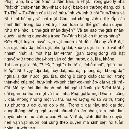
Phật-Tánh, là Chơn-Như, là Niết-Bàn, là Phật. Trong giáo-lý nhà
Phật chỉ chấp-nhận duy-nhất điều gì bất-biến thường-hằng, đó là
Tự-Thể – Tự-Tánh của tất cả hữu-tình vô-tình 3 cõi Tam-Thừa và
Như-Lai hồi-quy về chỉ một. Còn mọi chúng-sinh nơi khắp các
hành-tinh trong toàn vũ-trụ hoàn-toàn là thế-giới nhân-duyên.
Như thế nào là thế-giới nhân-duyên? Và tại sao thế-giới nhân-
duyên lại đang dung-hòa trong Tự-Tánh bất-biến thường-hằng?
Đức Phật tuyên-thuyết vạn-vật muôn-loài đều hồi-quy về 5 đại:
địa-đại, thủy-đại, hỏa-đại, phong-đại, không-đại. Tính từ vật nhỏ
nhiệm nhất là một hạt lân-vi-trần (gần tương-đồng với hạt
nguyên-tử trong khoa-học) vẫn có đất, nước, gió, lửa, không.
Tại sao gọi là “đại”? “Đại” nghĩa là “lớn”, “phổ-quát”, “phủ-trùm
khắp”. Như vậy “địa-đại, thủy-đại, hỏa-đại, phong-đại, không-đại”
nghĩa là đất, nước, gió, lửa, không ở cùng khắp các nơi, trong
thân-thể của mỗi hữu-tình vô-tình cảnh-cõi-nghiệp-loài và cả trái-
đất. Một tỷ hành-tinh thành một dải ngân-hà cũng là 5 đại. Một tỷ
dải ngân-hà thành một vũ-trụ – nhà Phật gọi là một Dhatu – cũng
5 đại. Không những một vũ-trụ, mà vô-lượng vô-số vũ-trụ trong
10 phương 3 đời cũng do 5 đại. Trong 5 đại này, mỗi đại đều
dung-thông không ngăn-ngại thâu-nhiếp lẫn nhau, làm nhân làm
duyên cho nhau sinh ra các Pháp. Vì 5 đại sinh-diệt theo duyên,
nên vạn-vật muôn-loài cũng theo duyên mà sinh-diệt rồi tuần-
hoàn lưu-chuyển.