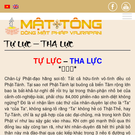
TỰ LỰC – THA LỰC
TỰ LỰC
–
THA LỰC
**
Chân-Lý Phật-đạo hằng soi-tỏ: Tất cả hữu-tình vô-tình đều có
Phật-Tánh. Tại sao nơi Phật-Tánh lại buông cả biển Tâm rộng lớn
bao la bất-khả-tư-nghì để rồi trụ lại trong thân-phận nhỏ bé của
cảnh-cõi-nghiệp-loài, phải chịu 84,000 phiền-não sinh-diệt không
ngừng? Đó là vì nhận lầm các thứ của nhân-duyên lại cho là “Ta”
và “của Ta”, không sáng-tỏ rằng “Ta” không hề có Thật-Thể, hay
Tự-Tánh, chỉ là sự giả-hợp của các đại-chủng, mà trong kinh Đức
Phật ví như lau sậy gác vào nhau. Khi cơn gió mạnh thổi qua thì
đống lau sậy cũng tan rã, như khi nhân-duyên đã hết thì phải bỏ
thân này mà đào-thai qua các kiếp khác trong 3 nẻo 6 đường vô