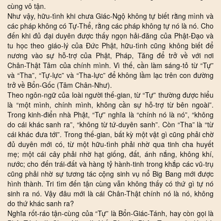
cùng vô tận.
Như vậy, hữu-tình khi chưa Giác-Ngộ không tự biết rằng mình và
các pháp không có Tự-Thể, rằng các pháp không tự nó là nó. Cho
đến khi đủ đại duyên được thấy ngọn hải-đăng của Phật-Đạo và
tu học theo giáo-lý của Đức Phật, hữu-tình cũng không biết để
nương vào sự hỗ-trợ của Phật, Pháp, Tăng để trở về với nơi
Chân-Thật Tâm của chính mình. Vì thế, cần làm sáng-tỏ từ “Tự”
và “Tha”, “Tự-lực” và “Tha-lực” để không lầm lạc trên con đường
trở về Bổn-Gốc (Tâm Chân-Như).
Theo ngôn-ngữ của loài người thế-gian, từ “Tự” thường được hiểu
là “một mình, chính mình, không cần sự hỗ-trợ từ bên ngoài”.
Trong kinh-điển nhà Phật, “Tự” nghĩa là “chính nó là nó”, “không
do cái khác sanh ra”, “không từ tứ-duyên sanh”. Còn “Tha” là “từ
cái khác đưa tới”. Trong thế-gian, bất kỳ một vật gì cũng phải chờ
đủ duyên mới có, từ một hữu-tình phải nhờ qua tinh cha huyết
mẹ; một cái cây phải nhờ hạt giống, đất, ánh nắng, không khí,
nước; cho đến trái-đất và hàng tỷ hành-tinh trong khắp các vũ-trụ
cũng phải nhờ sự tương tác cộng sinh vụ nổ Big Bang mới được
hình thành. Tri tìm đến tận cùng vẫn không thấy có thứ gì tự nó
sinh ra nó. Vậy đâu mới là cái Chân-Thật chính nó là nó, không
do thứ khác sanh ra?
Nghĩa rốt-ráo tận-cùng của “Tự” là Bổn-Giác-Tánh, hay còn gọi là