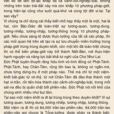
viết đó để làm lợi-lạc khắp tất cả cảnh-cõi-nghiệp-loài, không
những trên toàn trái-đất này mà còn khắp 10 phương pháp-giới,
trong hiện-tại cũng như suốt quá-khứ và cùng tột đời vị-lai. Tại
sao vậy?
Vì chúng ta chỉ dùng cái thấy-biết nhỏ hẹp thấy một là một, hai là
hai, còn Bậc-Giác đã toàn-triệt sự tương-quan, tương-dung,
tương-nhiếp, tương-nhập, tương-thông trong 10 phương pháp-
giới. Nếu chưa sáng-tỏ được thực-tướng của tất cả các pháp, thì
các mối quan-hệ trên sẽ tạo ra sự lưu-chuyển miên-trường trong
pháp-giới trùng-trùng duyên-khởi, còn một khi đã toàn-triệt chúng
thì có thể biến pháp-giới này trở thành Niết-Bàn, nơi thực-hiện
hạnh-nguyện và năng-lực bất-khả-tư-nghì của Chư Như-Lai.
Đức Phật tuyên-thuyết rằng hữu-tình vô-tình đồng có Phật-Tánh.
Phật-Tánh, hay Chân-Tâm, rộng lớn bao la, không có ngằn-mé,
chưa từng dừng-trụ ở một pháp nào. Thế mà chỉ từ một niệm-
khởi bất-giác từ vô-thỷ, từ nơi Chân-Tâm đã đào-thai thành một
hạt vi-trần, rồi tiến-hóa thành các cảnh-cõi-nghiệp-loài, trong mỗi
sát-na đều bị quấn chặt bởi phiền-não. Đức Phật nói nỗi khổ của
chúng-sinh nhiều như bụi tấm.
Tại sao một niệm-khởi ra đi lại trùng-trùng theo duyên-khởi? Vì sự
tương-quan, tương-dung, tương-nhiếp, tương-nhập, tương-thông.
Một niệm ra đi thì có 84,000 trần-lao phiền-não. 84,000 trần-lao
phiền-não gọi chung là Tổng-tướng, được phân ra thành biệt-