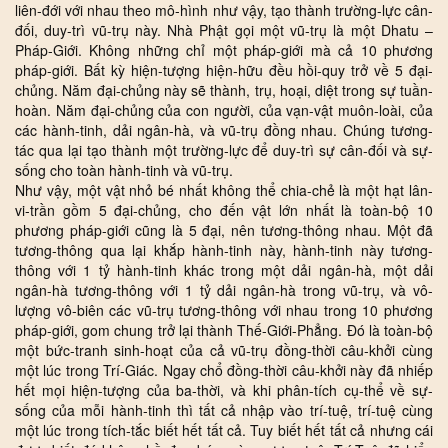
liên-đới với nhau theo mô-hình như vậy, tạo thành trường-lực cân-
đối, duy-trì vũ-trụ này. Nhà Phật gọi một vũ-trụ là một Dhatu –
Pháp-Giới. Không những chỉ một pháp-giới mà cả 10 phương
pháp-giới. Bất kỳ hiện-tượng hiện-hữu đều hồi-quy trở về 5 đại-
chủng. Năm đại-chủng này sẽ thành, trụ, hoại, diệt trong sự tuần-
hoàn. Năm đại-chủng của con người, của vạn-vật muôn-loài, của
các hành-tinh, dải ngân-hà, và vũ-trụ đồng nhau. Chúng tương-
tác qua lại tạo thành một trường-lực để duy-trì sự cân-đối và sự-
sống cho toàn hành-tinh và vũ-trụ.
Như vậy, một vật nhỏ bé nhất không thể chia-chẻ là một hạt lân-
vi-trần gồm 5 đại-chủng, cho đến vật lớn nhất là toàn-bộ 10
phương pháp-giới cũng là 5 đại, nên tương-thông nhau. Một đã
tương-thông qua lại khắp hành-tinh này, hành-tinh này tương-
thông với 1 tỷ hành-tinh khác trong một dải ngân-hà, một dải
ngân-hà tương-thông với 1 tỷ dải ngân-hà trong vũ-trụ, và vô-
lượng vô-biên các vũ-trụ tương-thông với nhau trong 10 phương
pháp-giới, gom chung trở lại thành Thế-Giới-Phẳng. Đó là toàn-bộ
một bức-tranh sinh-hoạt của cả vũ-trụ đồng-thời câu-khởi cùng
một lúc trong Trí-Giác. Ngay chổ đồng-thời câu-khởi này đã nhiếp
hết mọi hiện-tượng của ba-thời, và khi phân-tích cụ-thể về sự-
sống của mỗi hành-tinh thì tất cả nhập vào trí-tuệ, trí-tuệ cùng
một lúc trong tích-tắc biết hết tất cả. Tuy biết hết tất cả nhưng cái