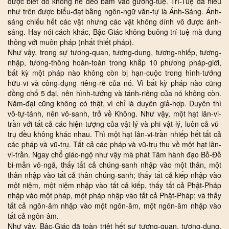
được biết đó không hề đeo bám vào gương-tuệ. Trí-Tuệ đã hiểu
như trên được biểu-đạt bằng ngôn-ngữ văn-tự là Ánh-Sáng. Ánh-
sáng chiếu hết các vật nhưng các vật không dính vô được ánh-
sáng. Hay nói cách khác, Bậc-Giác không buông trí-tuệ mà dung
thông với muôn pháp (nhất thiết pháp).
Như vậy, trong sự tương-quan, tương-dung, tương-nhiếp, tương-
nhập, tương-thông hoàn-toàn trong khắp 10 phương pháp-giới,
bất kỳ một pháp nào không còn bị hạn-cuộc trong hình-tướng
hữu-vi và công-dụng riêng-rẽ của nó. Vì bất kỳ pháp nào cũng
đồng chổ 5 đại, nên hình-tướng và tánh-riêng của nó không còn.
Năm-đại cũng không có thật, vì chỉ là duyên giả-hợp. Duyên thì
vô-tự-tánh, nên vô-sanh, trở về Không. Như vậy, một hạt lân-vi-
trần với tất cả các hiện-tượng của vật-lý và phi-vật-lý, luôn cả vũ-
trụ đều không khác nhau. Thì một hạt lân-vi-trần nhiếp hết tất cả
các pháp và vũ-trụ. Tất cả các pháp và vũ-trụ thu về một hạt lân-
vi-trần. Ngay chổ giác-ngộ như vậy mà phát Tâm hành đạo Bồ-Đề
bi-mẫn vô-ngã, thấy tất cả chúng-sanh nhập vào một thân, một
thân nhập vào tất cả thân chúng-sanh; thấy tất cả kiếp nhập vào
một niệm, một niệm nhập vào tất cả kiếp, thấy tất cả Phật-Pháp
nhập vào một pháp, một pháp nhập vào tất cả Phật-Pháp; và thấy
tất cả ngôn-âm nhập vào một ngôn-âm, một ngôn-âm nhập vào
tất cả ngôn-âm.
Như vậy, Bậc-Giác đã toàn triệt hết sự tương-quan, tương-dung,