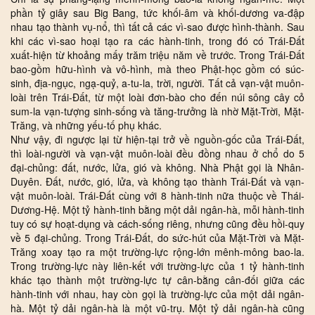
phần tỷ giây sau Big Bang, tức khối-âm và khối-dương va-đập
nhau tạo thành vụ-nổ, thì tất cả các vì-sao được hình-thành. Sau
khi các vì-sao hoại tạo ra các hành-tinh, trong đó có Trái-Đất
xuất-hiện từ khoảng mấy trăm triệu năm về trước. Trong Trái-Đất
bao-gồm hữu-hình và vô-hình, mà theo Phật-học gồm có súc-
sinh, địa-ngục, ngạ-quỷ, a-tu-la, trời, người. Tất cả vạn-vật muôn-
loài trên Trái-Đất, từ một loài đơn-bào cho đến núi sông cây cỏ
sum-la vạn-tượng sinh-sống và tăng-trưởng là nhờ Mặt-Trời, Mặt-
Trăng, và những yếu-tố phụ khác.
Như vậy, đi ngược lại từ hiện-tại trở về nguồn-gốc của Trái-Đất,
thì loài-người và vạn-vật muôn-loài đều đồng nhau ở chổ do 5
đại-chủng: đất, nước, lửa, gió và không. Nhà Phật gọi là Nhân-
Duyên. Đất, nước, gió, lửa, và không tạo thành Trái-Đất và vạn-
vật muôn-loài. Trái-Đất cùng với 8 hành-tinh nữa thuộc về Thái-
Dương-Hệ. Một tỷ hành-tinh bằng một dải ngân-hà, mỗi hành-tinh
tuy có sự hoạt-dụng và cách-sống riêng, nhưng cũng đều hồi-quy
về 5 đại-chủng. Trong Trái-Đất, do sức-hút của Mặt-Trời và Mặt-
Trăng xoay tạo ra một trường-lực rộng-lớn mênh-mông bao-la.
Trong trường-lực này liên-kết với trường-lực của 1 tỷ hành-tinh
khác tạo thành một trường-lực tự cân-bằng cân-đối giữa các
hành-tinh với nhau, hay còn gọi là trường-lực của một dải ngân-
hà. Một tỷ dải ngân-hà là một vũ-trụ. Một tỷ dải ngân-hà cũng