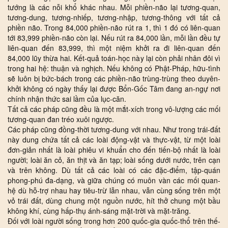
tướng là các nỗi khổ khác nhau. Mỗi phiền-não lại tương-quan,
tương-dung, tương-nhiếp, tương-nhập, tương-thông với tất cả
phiền não. Trong 84,000 phiền-não rút ra 1, thì 1 đó có liên-quan
tới 83,999 phiền-não còn lại. Nếu rút ra 84,000 lần, mỗi lần đều tự
liên-quan đến 83,999, thì một niệm khởi ra đi liên-quan đến
84,000 lũy thừa hai. Kết-quả toán-học này lại còn phải nhân đôi vì
trong hai hệ: thuận và nghịch. Nếu không có Phật-Pháp, hữu-tình
sẽ luôn bị bức-bách trong các phiền-não trùng-trùng theo duyên-
khởi không có ngày thấy lại được Bổn-Gốc Tâm đang an-ngự nơi
chính nhận thức sai lầm của lục-căn.
Tất cả các pháp cũng đều là một mắt-xích trong vô-lượng các mối
tương-quan đan tréo xuôi ngược.
Các pháp cũng đồng-thời tương-dung với nhau. Như trong trái-đất
này dung chứa tất cả các loài động-vật và thực-vật, từ một loài
đơn-giản nhất là loài phiêu vi khuẩn cho đến tiến-bộ nhất là loài
người; loài ăn cỏ, ăn thịt và ăn tạp; loài sống dưới nước, trên cạn
và trên không. Dù tất cả các loài có các đặc-điểm, tập-quán
phong-phú đa-dạng, và giữa chúng có muôn vàn các mối quan-
hệ dù hỗ-trợ nhau hay tiêu-trừ lẫn nhau, vẫn cùng sống trên một
vỏ trái đất, dùng chung một nguồn nước, hít thở chung một bầu
không khí, cùng hấp-thụ ánh-sáng mặt-trời và mặt-trăng.
Đối với loài người sống trong hơn 200 quốc-gia quốc-thổ trên thế-