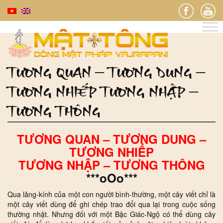
TƯƠNG QUAN – TƯƠNG DUNG –
TƯƠNG NHIẾP TƯƠNG NHẬP –
TƯƠNG THÔNG
TƯƠNG QUAN – TƯƠNG DUNG –
TƯƠNG NHIẾP
TƯƠNG NHẬP – TƯƠNG THÔNG
***oOo***
Qua lăng-kính của một con người bình-thường, một cây viết chỉ là
một cây viết dùng để ghi chép trao đổi qua lại trong cuộc sống
thường nhật. Nhưng đối với một Bậc Giác-Ngộ có thể dùng cây