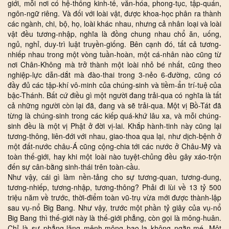
giới, mỗi nơi có hệ-thống kinh-tế, văn-hóa, phong-tục, tập-quán,
ngôn-ngữ riêng. Và đối với loài vật, được khoa-học phân ra thành
các ngành, chi, bộ, họ, loài khác nhau, nhưng cả nhân loại và loài
vật đều tương-nhập, nghĩa là đồng chung nhau chổ ăn, uống,
ngủ, nghỉ, duy-trì luật truyền-giống. Bên cạnh đó, tất cả tương-
nhiếp nhau trong một vòng tuần-hoàn, một cá-nhân nào cũng từ
nơi Chân-Không mà trở thành một loài nhỏ bé nhất, cũng theo
nghiệp-lực dẫn-dắt mà đào-thai trong 3-nẻo 6-đường, cũng có
đầy đủ các tập-khí vô-minh của chúng-sinh và tiềm-ẩn trí-tuệ của
bậc-Thánh. Bất cứ điều gì một người đang trải-qua có nghĩa là tất
cả những người còn lại đã, đang và sẽ trải-qua. Một vị Bồ-Tát đã
từng là chúng-sinh trong các kiếp quá-khứ lâu xa, và mỗi chúng-
sinh đều là một vị Phật ở đời vị-lai. Khắp hành-tinh này cũng lại
tương-thông, liên-đới với nhau, giao-thoa qua lại, như dịch-bệnh ở
một đất-nước châu-Á cũng cộng-chia tới các nước ở Châu-Mỹ và
toàn thế-giới, hay khi một loài nào tuyệt-chủng đều gây xáo-trộn
đến sự cân-bằng sinh-thái trên toàn-cầu.
Như vậy, cái gì làm nền-tảng cho sự tương-quan, tương-dung,
tương-nhiếp, tương-nhập, tương-thông? Phải đi lùi về 13 tỷ 500
triệu năm về trước, thời-điểm toàn vũ-trụ vừa mới được thành-lập
sau vụ-nổ Big Bang. Như vậy, trước một phần tỷ giây của vụ-nổ
Big Bang thì thế-giới này là thế-giới phẳng, còn gọi là mông-huân.
Chỉ là sự phẳng-lặng mênh-mông bao-la không ngằn-mé. Một