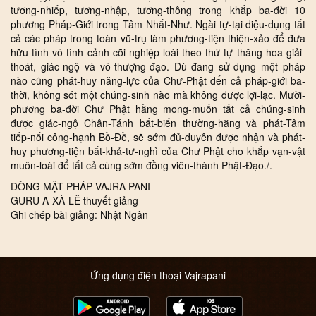
tương-nhiếp, tương-nhập, tương-thông trong khắp ba-đời 10
phương Pháp-Giới trong Tâm Nhất-Như. Ngài tự-tại diệu-dụng tất
cả các pháp trong toàn vũ-trụ làm phương-tiện thiện-xảo để đưa
hữu-tình vô-tình cảnh-cõi-nghiệp-loài theo thứ-tự thăng-hoa giải-
thoát, giác-ngộ và vô-thượng-đạo. Dù đang sử-dụng một pháp
nào cũng phát-huy năng-lực của Chư-Phật đến cả pháp-giới ba-
thời, không sót một chúng-sinh nào mà không được lợi-lạc. Mười-
phương ba-đời Chư Phật hằng mong-muốn tất cả chúng-sinh
được giác-ngộ Chân-Tánh bất-biến thường-hằng và phát-Tâm
tiếp-nối công-hạnh Bồ-Đề, sẽ sớm đủ-duyên được nhận và phát-
huy phương-tiện bất-khả-tư-nghì của Chư Phật cho khắp vạn-vật
muôn-loài để tất cả cùng sớm đồng viên-thành Phật-Đạo./.
DÒNG MẬT PHÁP VAJRA PANI
GURU A-XÀ-LÊ thuyết giảng
Ghi chép bài giảng: Nhật Ngân
Ứng dụng điện thoại Vajrapani