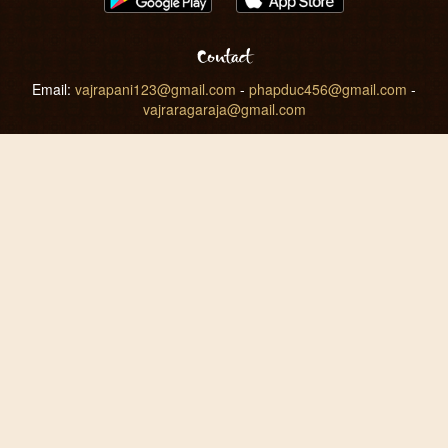
Contact
Email:
vajrapani123@gmail.com
-
phapduc456@gmail.com
-
vajraragaraja@gmail.com