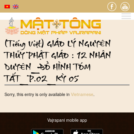
(Tiếng Việt) GIÁO LÝ NGUYÊN
THỦY PHẬT GIÁO : 12 NHÂN
DUYÊN_ĐỒ HÌNH TÓM
TẮT_P.02_KỲ 05
Sorry, this entry is only available in
Vietnamese
.
Vajrapani mobile app